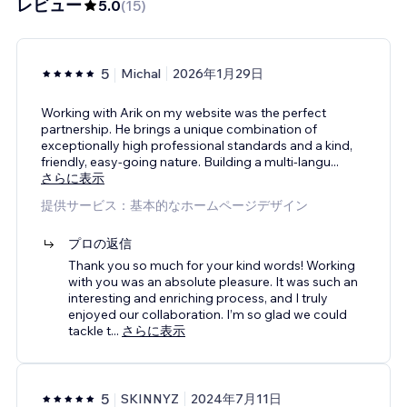
レビュー
5.0
(
15
)
5
Michal
2026年1月29日
Working with Arik on my website was the perfect
partnership. He brings a unique combination of
exceptionally high professional standards and a kind,
friendly, easy-going nature. Building a multi-langu
...
さらに表示
提供サービス：基本的なホームページデザイン
プロの返信
Thank you so much for your kind words! Working
with you was an absolute pleasure. It was such an
interesting and enriching process, and I truly
enjoyed our collaboration. I’m so glad we could
tackle t
...
さらに表示
5
SKINNYZ
2024年7月11日