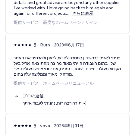
details and great advise are beyond any other supplier
I've worked with. I love going back to him again and
again for different projects...
...
さらに表示
提供サービス：高度なホームページデザイン
5
Ruth
2023年8月17日
פניתי לאריק ברנשטיין במטרה לחדש, לרענן ולהרחיב את האתר
שלי. בתום העבודה הייתי מאוד מרוצה מהתוצאה. אריק בעל
מקצוע מעולה, יצירתי, עומד בזמנים, עם יחסי אנוש מעולים. אני
מודה לו מאוד וממליצה עליו בחום.
提供サービス：ホームページリニューアル
プロの返信
תודה רבה רות, נהניתי לעבוד איתך :-)
5
vova
2023年5月31日