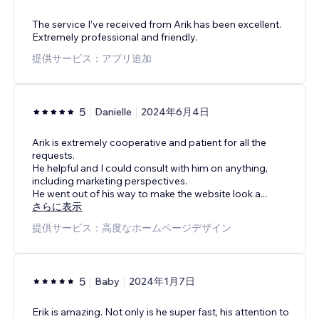
The service I’ve received from Arik has been excellent.
Extremely professional and friendly.
提供サービス：アプリ追加
5
Danielle
2024年6月4日
Arik is extremely cooperative and patient for all the
requests.
He helpful and I could consult with him on anything,
including marketing perspectives.
He went out of his way to make the website look a
...
さらに表示
提供サービス：高度なホームページデザイン
5
Baby
2024年1月7日
Erik is amazing. Not only is he super fast, his attention to