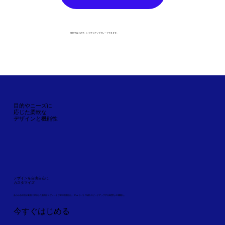
無料ではじめて、いつでもアップグレードできます。
目的やニーズに
応じた柔軟な
デザインと機能性
デザインを自由自在に
カスタマイズ
あらゆる目的や業種に対応した無料テンプレートが800種類以上。Web サイト作成をスピードアップする高度な AI 機能も。
今すぐはじめる