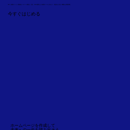
SEO（検索エンジン最適化）やメール配信、広告、SNS 連携などの集客ツールに加えて、収益化に役立つ機能も多数搭載。
今すぐはじめる
ホームページを作成して
未来への一歩を踏み出そう