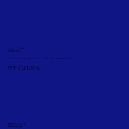
サイトとビジネスを
効率的に管理
ダッシュボードで日々のサイト管理を効率化。ビジネスツール、アクセス解析、CRM など、あらゆる機能をひとつの場所で。
今すぐはじめる
集客をサポートする
機能も多数搭載