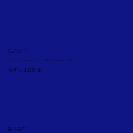
サイトとビジネスを
効率的に管理
ダッシュボードで日々のサイト管理を効率化。ビジネスツール、アクセス解析、CRM など、あらゆる機能をひとつの場所で。
今すぐはじめる
集客をサポートする
機能も多数搭載