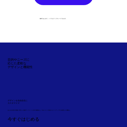
無料ではじめて、いつでもアップグレードできます。
目的やニーズに
応じた柔軟な
デザインと機能性
デザインを自由自在に
カスタマイズ
あらゆる目的や業種に対応した無料テンプレートが800種類以上。Web サイト作成をスピードアップする高度な AI 機能も。
今すぐはじめる