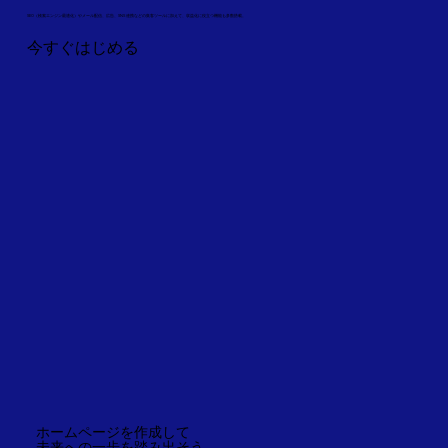
SEO（検索エンジン最適化）やメール配信、広告、SNS 連携などの集客ツールに加えて、収益化に役立つ機能も多数搭載。
今すぐはじめる
ホームページを作成して
未来への一歩を踏み出そう