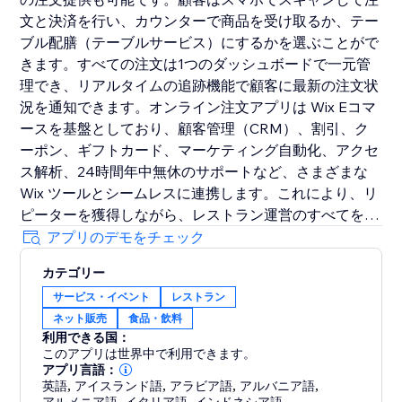
文と決済を行い、カウンターで商品を受け取るか、テー
ブル配膳（テーブルサービス）にするかを選ぶことがで
きます。すべての注文は1つのダッシュボードで一元管
理でき、リアルタイムの追跡機能で顧客に最新の注文状
況を通知できます。オンライン注文アプリは Wix Eコマ
ースを基盤としており、顧客管理（CRM）、割引、ク
ーポン、ギフトカード、マーケティング自動化、アクセ
ス解析、24時間年中無休のサポートなど、さまざまな
Wix ツールとシームレスに連携します。これにより、リ
ピーターを獲得しながら、レストラン運営のすべてを1
か所で完結させることができます。
アプリのデモをチェック
カテゴリー
サービス・イベント
レストラン
ネット販売
食品・飲料
利用できる国：
このアプリは世界中で利用できます。
アプリ言語：
英語
,
アイスランド語
,
アラビア語
,
アルバニア語
,
,
,
,