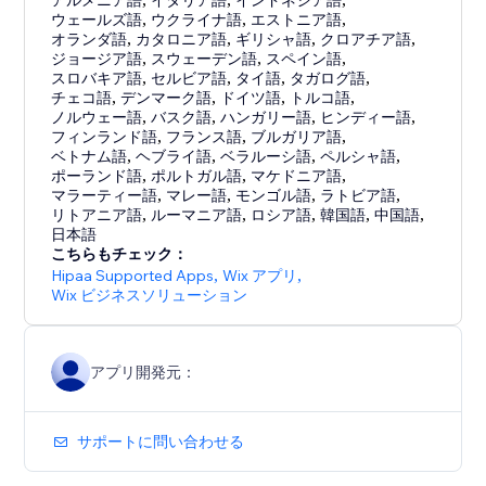
アルメニア語
イタリア語
インドネシア語
ウェールズ語
,
ウクライナ語
,
エストニア語
,
オランダ語
,
カタロニア語
,
ギリシャ語
,
クロアチア語
,
ジョージア語
,
スウェーデン語
,
スペイン語
,
スロバキア語
,
セルビア語
,
タイ語
,
タガログ語
,
チェコ語
,
デンマーク語
,
ドイツ語
,
トルコ語
,
ノルウェー語
,
バスク語
,
ハンガリー語
,
ヒンディー語
,
フィンランド語
,
フランス語
,
ブルガリア語
,
ベトナム語
,
ヘブライ語
,
ベラルーシ語
,
ペルシャ語
,
ポーランド語
,
ポルトガル語
,
マケドニア語
,
マラーティー語
,
マレー語
,
モンゴル語
,
ラトビア語
,
リトアニア語
,
ルーマニア語
,
ロシア語
,
韓国語
,
中国語
,
日本語
こちらもチェック：
Hipaa Supported Apps
,
Wix アプリ
,
Wix ビジネスソリューション
アプリ開発元：
サポートに問い合わせる