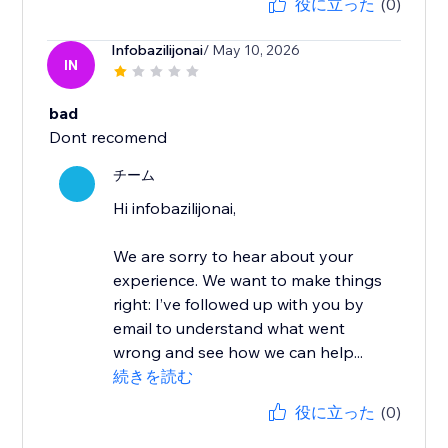
役に立った
(0)
Infobazilijonai
/ May 10, 2026
IN
bad
Dont recomend
チーム
Hi infobazilijonai,
We are sorry to hear about your
experience. We want to make things
right: I’ve followed up with you by
email to understand what went
wrong and see how we can help...
続きを読む
役に立った
(0)