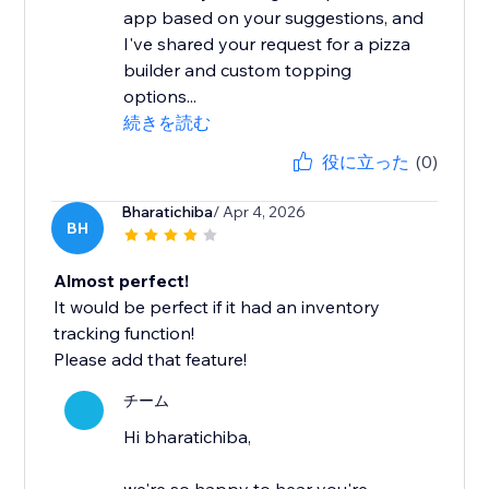
app based on your suggestions, and
I've shared your request for a pizza
builder and custom topping
options...
続きを読む
役に立った
(0)
Bharatichiba
/ Apr 4, 2026
BH
Almost perfect!
It would be perfect if it had an inventory
tracking function!
Please add that feature!
チーム
Hi bharatichiba,