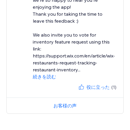
we're so happy to hear you're
enjoying the app!
Thank you for taking the time to
leave this feedback :)
We also invite you to vote for
inventory feature request using this
link:
https://support.wix.com/en/article/wix-
restaurants-request-tracking-
restaurant-inventory...
続きを読む
役に立った
(1)
お客様の声