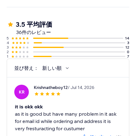
3.5 平均評価
36件のレビュー
5
14
4
3
3
12
2
0
1
7
並び替え：
新しい順
Krishnatheboy12
/ Jul 14, 2026
KR
it is okk okk
as it is good but have many problem in it ask
for email id while ordering and address it is
very fresturacting for custumer