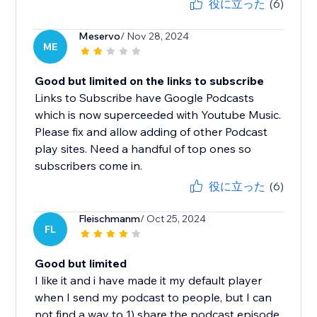
役に立った
(6)
Meservo
/ Nov 28, 2024
ME
Good but limited on the links to subscribe
Links to Subscribe have Google Podcasts
which is now superceeded with Youtube Music.
Please fix and allow adding of other Podcast
play sites. Need a handful of top ones so
subscribers come in.
役に立った
(6)
Fleischmanm
/ Oct 25, 2024
FL
Good but limited
I like it and i have made it my default player
when I send my podcast to people, but I can
not find a way to 1) share the podcast episode