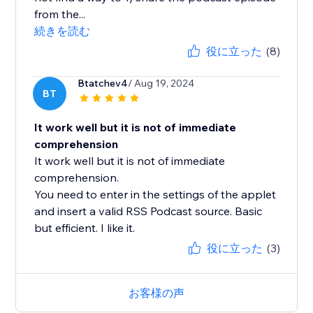
from the...
続きを読む
役に立った
(8)
Btatchev4
/ Aug 19, 2024
BT
It work well but it is not of immediate
comprehension
It work well but it is not of immediate
comprehension.
You need to enter in the settings of the applet
and insert a valid RSS Podcast source. Basic
but efficient. I like it.
役に立った
(3)
お客様の声