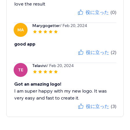
love the result
役に立った
(0)
Marygogetter
/ Feb 20, 2024
MA
good app
役に立った
(2)
Telavivi
/ Feb 20, 2024
TE
Got an amazing logo!
I am super happy with my new logo. It was
very easy and fast to create it.
役に立った
(3)