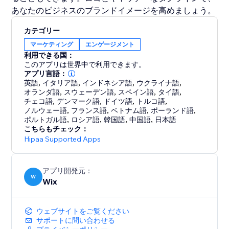
カテゴリー
マーケティング
エンゲージメント
利用できる国：
このアプリは世界中で利用できます。
アプリ言語：
英語
,
イタリア語
,
インドネシア語
,
ウクライナ語
,
オランダ語
,
スウェーデン語
,
スペイン語
,
タイ語
,
チェコ語
,
デンマーク語
,
ドイツ語
,
トルコ語
,
ノルウェー語
,
フランス語
,
ベトナム語
,
ポーランド語
,
ポルトガル語
,
ロシア語
,
韓国語
,
中国語
,
日本語
こちらもチェック：
Hipaa Supported Apps
アプリ開発元：
W
Wix
ウェブサイトをご覧ください
サポートに問い合わせる