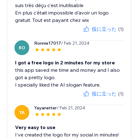
suis très déçu c'est inutilisable
En plus c'était impossible d'avoir un logo
gratuit. Tout est payant chez wix
役に立った
(1)
Ronnie17017
/ Feb 21, 2024
RO
I got a free logo in 2 minutes for my store
this app saved me time and money and I also
got a pretty logo.
I specially liked the AI slogan feature.
役に立った
(1)
Yayanetter
/ Feb 21, 2024
YA
Very easy to use
I've created the logo for my social in minutes!