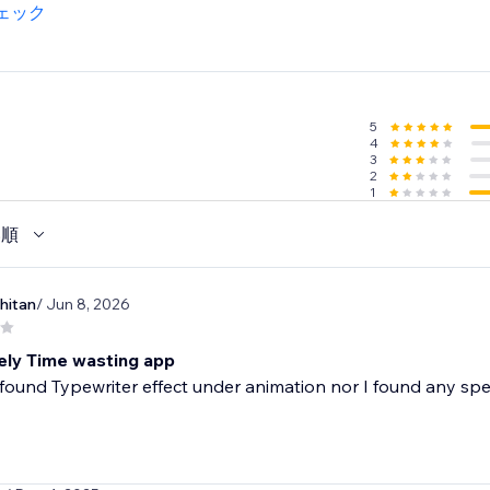
ェック
5
4
3
2
1
い順
hitan
/ Jun 8, 2026
ly Time wasting app
 found Typewriter effect under animation nor I found any spe