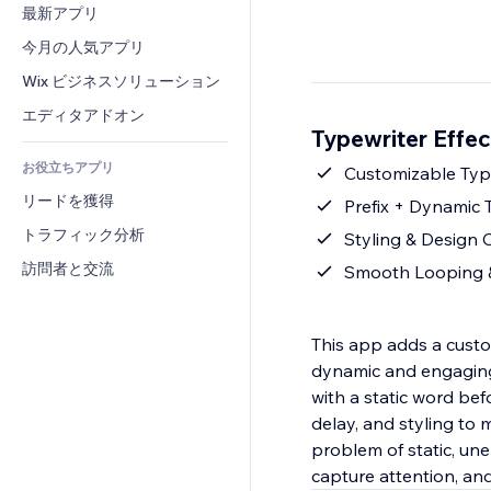
コンバージョン
倉庫管理ソリューション
最新アプリ
PDF
画像効果
チャット
ドロップシッピング
ファイル共有
今月の人気アプリ
ボタン・メニュー
コメント
プラン・定期購入
ニュース
バナー・バッジ
Wix ビジネスソリューション
電話
クラウドファンディング
コンテンツサービス
電卓
コミュニティィ
エディタアドオン
食品・飲料
Typewriter Eff
テキスト効果
検索
レビュー・お客さまの声
お役立ちアプリ
天気
Customizable Typ
CRM
リードを獲得
チャート・テーブル
Prefix + Dynamic
トラフィック分析
Styling & Design 
訪問者と交流
Smooth Looping &
This app adds a custo
dynamic and engaging.
with a static word bef
delay, and styling to m
problem of static, un
capture attention, an