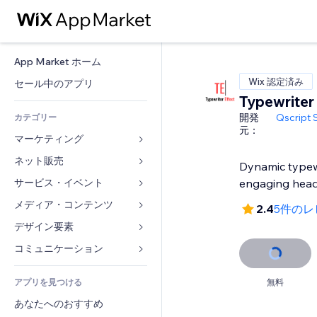
App Market ホーム
Wix 認定済み
セール中のアプリ
Typewriter
開発
Qscript 
カテゴリー
元：
マーケティング
ネット販売
広告
Dynamic typewr
モバイル
サービス・イベント
ストア用アプリ
engaging head
アクセス解析
発送・配達
メディア・コンテンツ
ホテル
2.4
5件のレ
SNS
販売ボタン
イベント
デザイン要素
ギャラリー
SEO
オンラインコース
レストラン
音楽
マップ・ナビ
コミュニケーション 
エンゲージメント
オンデマンド印刷
不動産
ポッドキャスト
プライバシー・セキュリティ
フォーム
リスティング広告
会計
アプリを見つける
無料
ブッキング
写真
時計
ブログ
メール
クーポン・特典
あなたへのおすすめ
動画
ページテンプレート
投票