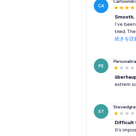
Cartoondc
CA
Smooth, 
I’ve been
tried. The
続きを読
Personaltra
PE
überhaup
extrem sc
Steviedgra
ST
Difficult
It's impo