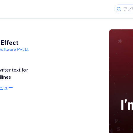
 Effect
Software Pvt Lt
iter text for
lines
ビュー