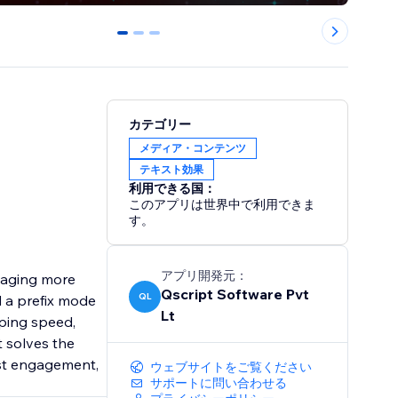
0
1
2
カテゴリー
メディア・コンテンツ
テキスト効果
利用できる国：
このアプリは世界中で利用できま
す。
アプリ開発元：
saging more
Qscript Software Pvt
QL
d a prefix mode
Lt
yping speed,
t solves the
ost engagement,
ウェブサイトをご覧ください
サポートに問い合わせる