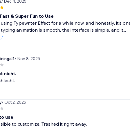
s
/ Dec 4, 2025
Fast & Super Fun to Use
 using Typewriter Effect for a while now, and honestly, it’s o
 typing animation is smooth, the interface is simple, and it...
む
iningal1
/ Nov 8, 2025
t nicht.
hlecht.
y
/ Oct 2, 2025
 to use
ssible to customize. Trashed it right away.