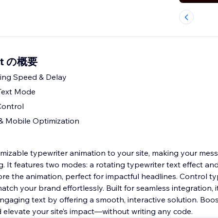
ect の概要
ing Speed & Delay
 Text Mode
Control
 Mobile Optimization
mizable typewriter animation to your site, making your mes
 It features two modes: a rotating typewriter text effect an
ore the animation, perfect for impactful headlines. Control t
atch your brand effortlessly. Built for seamless integration, i
engaging text by offering a smooth, interactive solution. Bo
d elevate your site’s impact—without writing any code.