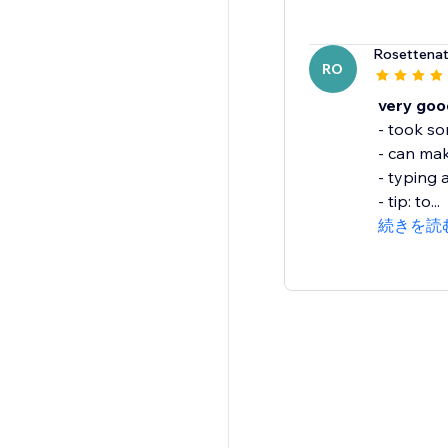
Rosettenat
RO
very good
- took so
- can mak
- typing 
- tip: to...
続きを読