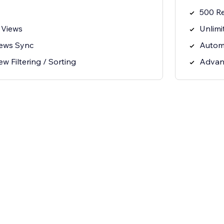
500 R
 Views
Unlimi
iews Sync
Autom
 Filtering / Sorting
Advanc