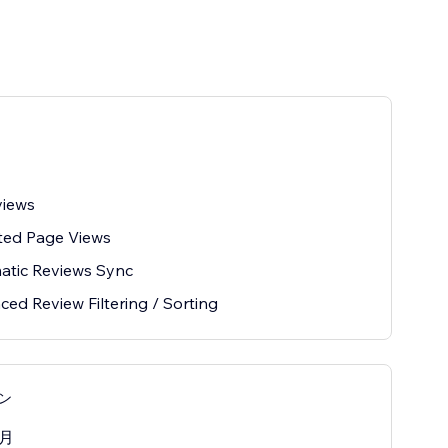
views
ted Page Views
atic Reviews Sync
ed Review Filtering / Sorting
ラン
/月