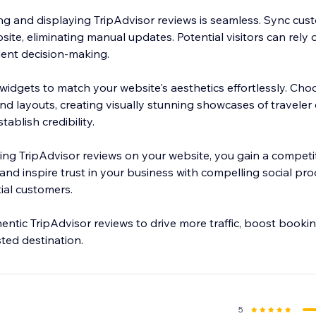
ng and displaying TripAdvisor reviews is seamless. Sync cus
site, eliminating manual updates. Potential visitors can rely
dent decision-making.
widgets to match your website's aesthetics effortlessly. Cho
nd layouts, creating visually stunning showcases of traveler
ablish credibility.
ing TripAdvisor reviews on your website, you gain a competi
nd inspire trust in your business with compelling social pro
ial customers.
ntic TripAdvisor reviews to drive more traffic, boost booking
sted destination.
5