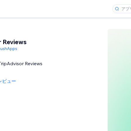
r Reviews
PushApps
 TripAdvisor Reviews
レビュー