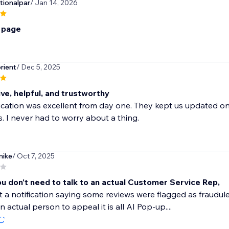
ionalpar
/ Jan 14, 2026
s page
rient
/ Dec 5, 2025
ve, helpful, and trustworthy
tion was excellent from day one. They kept us updated on i
. I never had to worry about a thing.
ike
/ Oct 7, 2025
ou don't need to talk to an actual Customer Service Rep,
t a notification saying some reviews were flagged as fraudule
 actual person to appeal it is all AI Pop-up....
む