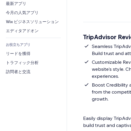
コンバージョン
倉庫管理ソリューション
最新アプリ
PDF
画像効果
チャット
ドロップシッピング
ファイル共有
今月の人気アプリ
ボタン・メニュー
コメント
プラン・定期購入
ニュース
バナー・バッジ
Wix ビジネスソリューション
電話
クラウドファンディング
コンテンツサービス
電卓
コミュニティィ
エディタアドオン
食品・飲料
TripAdvisor R
テキスト効果
検索
レビュー・お客さまの声
お役立ちアプリ
天気
Seamless TripAdvi
CRM
Build trust and att
リードを獲得
チャート・テーブル
Customizable Revi
トラフィック分析
website's style. C
訪問者と交流
experiences.
Boost Credibility 
from the competit
growth.
Easily display TripAd
build trust and captiv