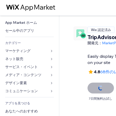
App Market ホーム
Wix 認定済み
セール中のアプリ
TripAdviso
開発元：
Market
カテゴリー
マーケティング
Easily display
ネット販売
広告
on your site
モバイル
サービス・イベント
ストア用アプリ
4.8
68件の
アクセス解析
発送・配達
メディア・コンテンツ
ホテル
SNS
販売ボタン
イベント
デザイン要素
ギャラリー
SEO
オンラインコース
レストラン
音楽
マップ・ナビ
コミュニケーション 
エンゲージメント
オンデマンド印刷
不動産
ポッドキャスト
プライバシー・セキュリティ
フォーム
7日間無料お試し
リスティング広告
会計
アプリを見つける
ブッキング
写真
時計
ブログ
メール
クーポン・特典
あなたへのおすすめ
動画
ページテンプレート
投票