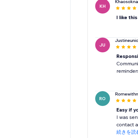
Khaosoknat
KH
I like thi
Justineunio
JU
Responsi
Communica
reminders
Romewithm
RO
Easy if y
I was sen
contact an
続きを読