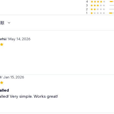
4
3
2
1
い順
rhii
/ May 14, 2026
3
/ Jan 15, 2026
alled
alled! Very simple. Works great!