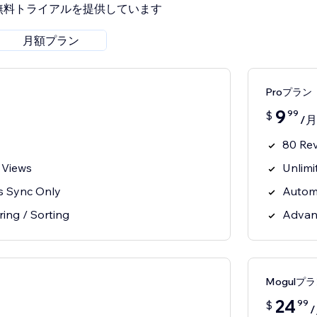
無料トライアルを提供しています
月額プラン
Proプラン
9
99
$
/月
80 Re
 Views
Unlimi
s Sync Only
Autom
ring / Sorting
Advanc
Mogulプ
24
99
$