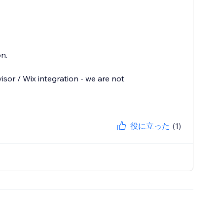
n.
sor / Wix integration - we are not
役に立った
(1)