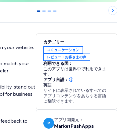
0
1
2
3
カテゴリー
n your website.
コミュニケーション
レビュー・お客さまの声
to match your
利用できる国：
このアプリは世界中で利用できま
eler
す。
アプリ言語：
英語
ility, stand out
サイトに表示されているすべての
of for business
アプリコンテンツをあらゆる言語
に翻訳できます。
アプリ開発元：
r feedback to
M
MarketPushApps