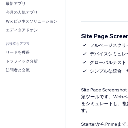
コンバージョン
倉庫管理ソリューション
最新アプリ
PDF
画像効果
チャット
ドロップシッピング
ファイル共有
今月の人気アプリ
ボタン・メニュー
コメント
プラン・定期購入
ニュース
バナー・バッジ
Wix ビジネスソリューション
電話
クラウドファンディング
コンテンツサービス
電卓
コミュニティィ
エディタアドオン
食品・飲料
Site Page Scre
テキスト効果
検索
レビュー・お客さまの声
お役立ちアプリ
天気
フルページスクリ
CRM
リードを獲得
チャート・テーブル
デバイスシミュレ
トラフィック分析
グローバルテスト
訪問者と交流
シンプルな統合：
Site Page Scr
須ツールです。Web
をシミュレートし、複
す。
StarterからPri