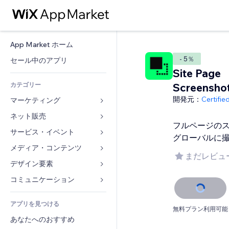
App Market ホーム
- 5％
セール中のアプリ
Site Page
カテゴリー
Screensho
開発元：
Certifi
マーケティング
ネット販売
広告
フルページの
モバイル
サービス・イベント
ストア用アプリ
グローバルに
アクセス解析
発送・配達
メディア・コンテンツ
ホテル
まだレビュ
SNS
販売ボタン
イベント
デザイン要素
ギャラリー
SEO
オンラインコース
レストラン
音楽
マップ・ナビ
コミュニケーション 
エンゲージメント
オンデマンド印刷
不動産
ポッドキャスト
プライバシー・セキュリティ
フォーム
リスティング広告
会計
アプリを見つける
ブッキング
写真
時計
ブログ
無料プラン利用可能
メール
クーポン・特典
あなたへのおすすめ
動画
ページテンプレート
投票