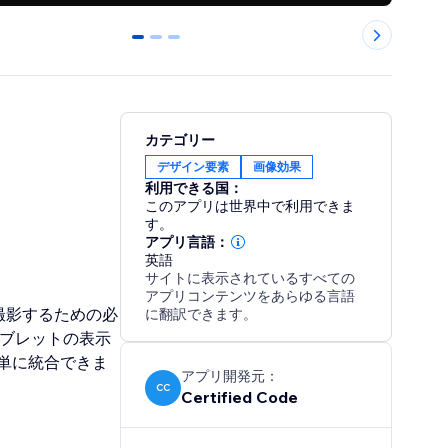
0
1
2
カテゴリー
デザイン要素
画像効果
利用できる国：
このアプリは世界中で利用できま
す。
アプリ言語：
英語
サイトに表示されているすべての
アプリコンテンツをあらゆる言語
ルに撮影するための必
に翻訳できます。
タブレットの表示
単に統合できま
アプリ開発元：
CC
Certified Code