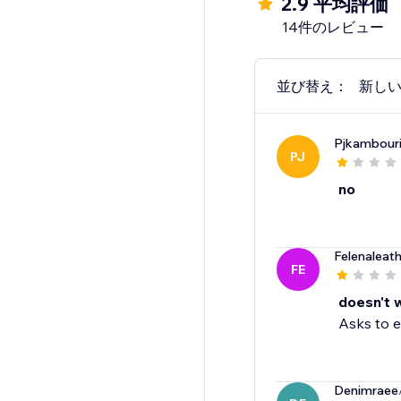
2.9 平均評価
14件のレビュー
並び替え：
新し
Pjkambour
PJ
no
Felenaleat
FE
doesn't 
Asks to e
Denimraee