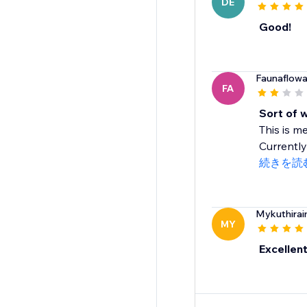
DE
Good!
Faunaflowa
FA
Sort of 
This is me
Currently 
続きを読
Mykuthirai
MY
Excellen