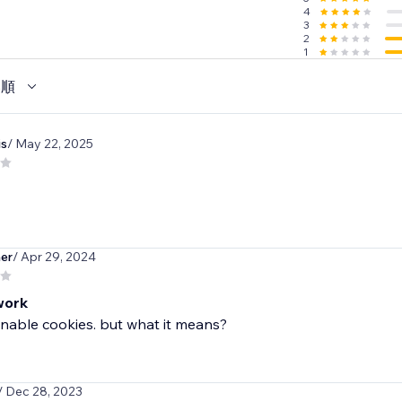
4
3
2
1
い順
is
/ May 22, 2025
her
/ Apr 29, 2024
work
nable cookies. but what it means?
/ Dec 28, 2023