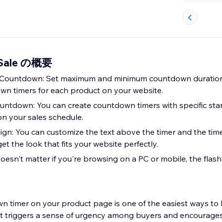
h Sale の概要
n Countdown: Set maximum and minimum countdown duratio
n timers for each product on your website.
untdown: You can create countdown timers with specific sta
n your sales schedule.
gn: You can customize the text above the timer and the tim
get the look that fits your website perfectly.
oesn't matter if you're browsing on a PC or mobile, the flash
n timer on your product page is one of the easiest ways to 
 it triggers a sense of urgency among buyers and encourages