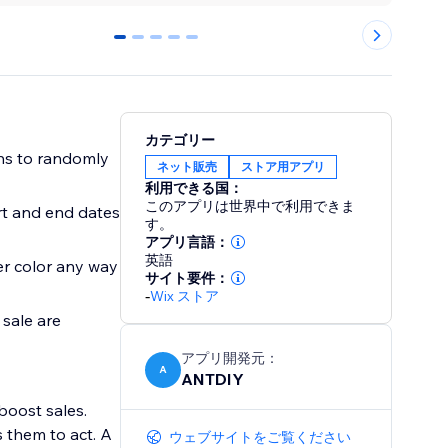
0
1
2
3
4
カテゴリー
ns to randomly
ネット販売
ストア用アプリ
利用できる国：
このアプリは世界中で利用できま
rt and end dates
す。
アプリ言語：
英語
er color any way
サイト要件：
-
Wix ストア
 sale are
アプリ開発元：
A
ANTDIY
boost sales.
 them to act. A
ウェブサイトをご覧ください