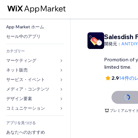
App Market ホーム
Salesdish F
セール中のアプリ
開発元：
ANTDIY
カテゴリー
Promotion of y
マーケティング
limited time.
ネット販売
広告
2.9
14件の
モバイル
サービス・イベント
ストア用アプリ
アクセス解析
発送・配達
メディア・コンテンツ
ホテル
SNS
販売ボタン
イベント
デザイン要素
ギャラリー
SEO
オンラインコース
レストラン
音楽
マップ・ナビ
コミュニケーション 
プレミアムサイ
エンゲージメント
オンデマンド印刷
不動産
ポッドキャスト
プライバシー・セキュリティ
フォーム
リスティング広告
会計
アプリを見つける
ブッキング
写真
時計
ブログ
メール
クーポン・特典
あなたへのおすすめ
動画
ページテンプレート
投票