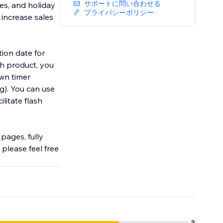
サポートに問い合わせる
es, and holiday
プライバシーポリシー
 increase sales
tion date for
ch product, you
wn timer
ng). You can use
litate flash
pages, fully
please feel free
9