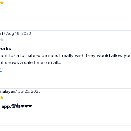
rt
/ Aug 18, 2023
works
ant for a full site-wide sale. I really wish they would allow y
it shows a sale timer on all...
む
malayan
/ Jul 25, 2023
t app.💯👍❤❤❤