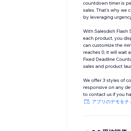
countdown timer is per
sales. That's why we c
by leveraging urgency
With Salesdish Flash 
each product, you dis
can customize the mi
reaches 0, it will wai
Fixed Deadline Countd
sales and product laun
We offer 3 styles of c
responsive on any dev
アプリのデモをチ