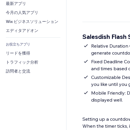
コンバージョン
倉庫管理ソリューション
最新アプリ
PDF
画像効果
チャット
ドロップシッピング
ファイル共有
今月の人気アプリ
ボタン・メニュー
コメント
プラン・定期購入
ニュース
バナー・バッジ
Wix ビジネスソリューション
電話
クラウドファンディング
コンテンツサービス
電卓
コミュニティィ
エディタアドオン
食品・飲料
Salesdish Flas
テキスト効果
検索
レビュー・お客さまの声
お役立ちアプリ
天気
Relative Duratio
CRM
generate countdow
リードを獲得
チャート・テーブル
Fixed Deadline Co
トラフィック分析
and times based o
訪問者と交流
Customizable Desi
you like until you 
Mobile Friendly: D
displayed well.
Setting up a countdow
When the timer ticks,