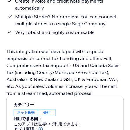
Create invoice and credit note payments
automatically
Multiple Stores? No problem. You can connect
multiple stores to a single Sage Company
Very robust and highly customisable
This integration was developed with a special
emphasis on correct tax handling and offers Full,
Comprehensive Tax Support - US and Canada Sales
Tax (including County/Municipal/Provincial Tax),
Australian & New Zealand GST, UK & European VAT,
etc. As your sales volumes increase, you will benefit
from a streamlined, automated process.
カテゴリー
ネット販売
会計
利用できる国：
このアプリは世界中で利用できます。
アプリ言語：