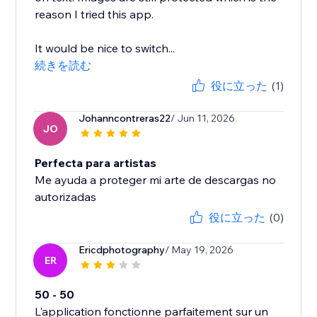
reason I tried this app.
It would be nice to switch...
続きを読む
役に立った
(1)
Johanncontreras22
/ Jun 11, 2026
JO
Perfecta para artistas
Me ayuda a proteger mi arte de descargas no
autorizadas
役に立った
(0)
Ericdphotography
/ May 19, 2026
ER
50 - 50
L'application fonctionne parfaitement sur un