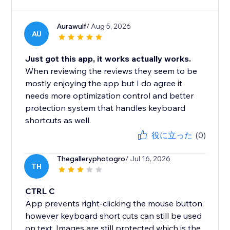
Aurawulf
/ Aug 5, 2026
AU
Just got this app, it works actually works.
When reviewing the reviews they seem to be
mostly enjoying the app but I do agree it
needs more optimization control and better
protection system that handles keyboard
shortcuts as well.
役に立った
(0)
Thegalleryphotogro
/ Jul 16, 2026
TH
CTRL C
App prevents right-clicking the mouse button,
however keyboard short cuts can still be used
on text. Images are still protected which is the