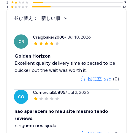
2
7
1
13
並び替え：
新しい順
Craigbaker2008
/ Jul 10, 2026
CR
Golden Horizon
Excellent quality delivery time expected to be
quicker but the wait was worth it.
役に立った
(0)
Comercial55895
/ Jul 2, 2026
CO
nao aparecem no meu site mesmo tendo
reviews
ninguem nos ajuda