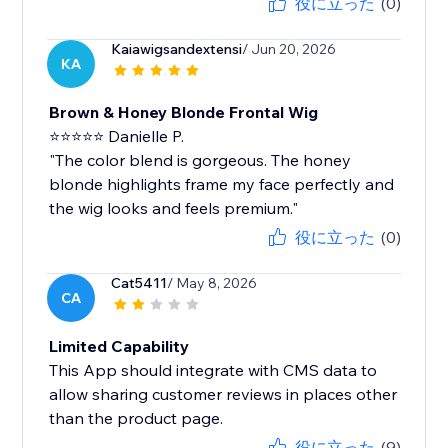
役に立った
(0)
Kaiawigsandextensi
/ Jun 20, 2026
KA
Brown & Honey Blonde Frontal Wig
⭐⭐⭐⭐⭐ Danielle P.
"The color blend is gorgeous. The honey
blonde highlights frame my face perfectly and
the wig looks and feels premium."
役に立った
(0)
Cat5411
/ May 8, 2026
CA
Limited Capability
This App should integrate with CMS data to
allow sharing customer reviews in places other
than the product page.
役に立った
(9)