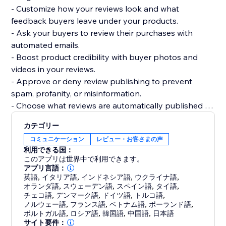
- Customize how your reviews look and what
feedback buyers leave under your products.
- Ask your buyers to review their purchases with
automated emails.
- Boost product credibility with buyer photos and
videos in your reviews.
- Approve or deny review publishing to prevent
spam, profanity, or misinformation.
- Choose what reviews are automatically published or
require your approval.
カテゴリー
- Get your products to be more easily found on
コミュニケーション
レビュー・お客さまの声
Google, Bing, and other search engines.
利用できる国：
- Display product ratings on your product gallery or
このアプリは世界中で利用できます。
product pages.
アプリ言語：
英語
,
イタリア語
,
インドネシア語
,
ウクライナ語
,
オランダ語
,
スウェーデン語
,
スペイン語
,
タイ語
,
チェコ語
,
デンマーク語
,
ドイツ語
,
トルコ語
,
ノルウェー語
,
フランス語
,
ベトナム語
,
ポーランド語
,
ポルトガル語
,
ロシア語
,
韓国語
,
中国語
,
日本語
サイト要件：