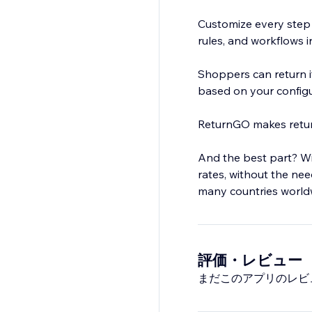
Customize every step 
rules, and workflows 
Shoppers can return it
based on your configu
ReturnGO makes return
And the best part? Wi
rates, without the ne
many countries world
評価・レビュー
まだこのアプリのレビ