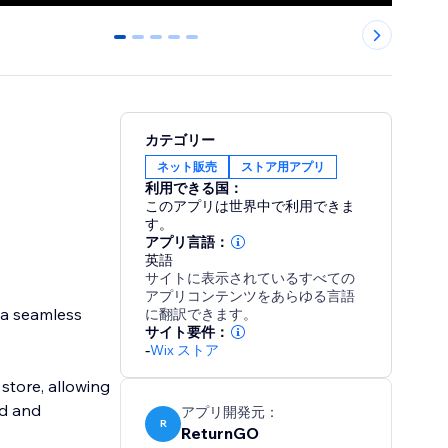
0
1
2
3
4
カテゴリー
ネット販売
ストア用アプリ
利用できる国：
このアプリは世界中で利用できま
す。
アプリ言語：
英語
サイトに表示されているすべての
アプリコンテンツをあらゆる言語
 a seamless
に翻訳できます。
サイト要件：
-
Wix ストア
 store, allowing
nd and
アプリ開発元：
R
ReturnGO