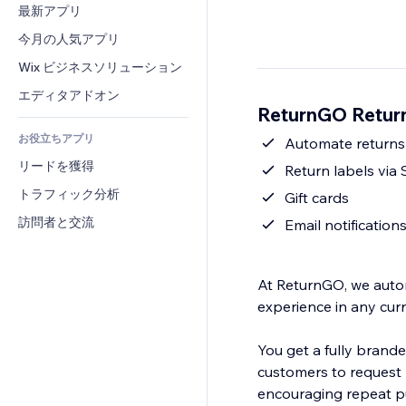
コンバージョン
倉庫管理ソリューション
最新アプリ
PDF
画像効果
チャット
ドロップシッピング
ファイル共有
今月の人気アプリ
ボタン・メニュー
コメント
プラン・定期購入
ニュース
バナー・バッジ
Wix ビジネスソリューション
電話
クラウドファンディング
コンテンツサービス
電卓
コミュニティィ
エディタアドオン
食品・飲料
ReturnGO Retu
テキスト効果
検索
レビュー・お客さまの声
お役立ちアプリ
天気
Automate returns 
CRM
リードを獲得
チャート・テーブル
Return labels via
トラフィック分析
Gift cards
訪問者と交流
Email notification
At ReturnGO, we auto
experience in any cur
You get a fully branded
customers to request 
encouraging repeat p