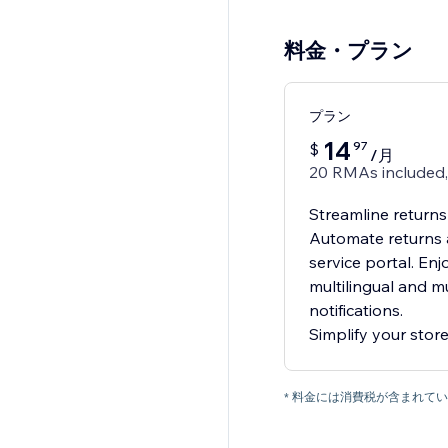
料金・プラン
プラン
14
97
$
/月
20 RMAs included,
Streamline returns
Automate returns 
service portal. Enjo
multilingual and m
notifications.
Simplify your store
* 料金には消費税が含まれ