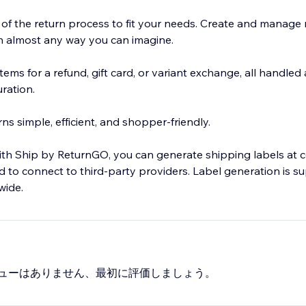
of the return process to fit your needs. Create and manage r
in almost any way you can imagine.
ems for a refund, gift card, or variant exchange, all handled
ration.
s simple, efficient, and shopper-friendly.
th Ship by ReturnGO, you can generate shipping labels at 
ed to connect to third-party providers. Label generation is 
wide.
ューはありません、最初に評価しましょう。