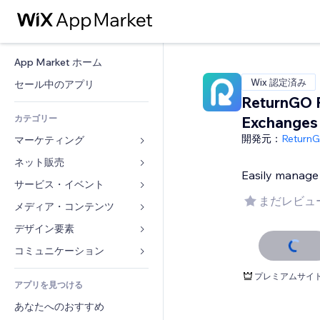
App Market ホーム
Wix 認定済み
セール中のアプリ
ReturnGO 
カテゴリー
Exchanges
開発元：
Return
マーケティング
ネット販売
広告
Easily manage 
モバイル
サービス・イベント
ストア用アプリ
まだレビュ
アクセス解析
発送・配達
メディア・コンテンツ
ホテル
SNS
販売ボタン
イベント
デザイン要素
ギャラリー
SEO
オンラインコース
レストラン
音楽
マップ・ナビ
コミュニケーション 
エンゲージメント
オンデマンド印刷
不動産
ポッドキャスト
プライバシー・セキュリティ
フォーム
プレミアムサイ
リスティング広告
会計
アプリを見つける
ブッキング
写真
時計
ブログ
メール
クーポン・特典
あなたへのおすすめ
動画
ページテンプレート
投票