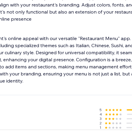
lign with your restaurant's branding. Adjust colors, fonts, an
's not only functional but also an extension of your restauran
nline presence
nt's online appeal with our versatile "Restaurant Menu" app
luding specialized themes such as Italian, Chinese, Sushi, a
r culinary style. Designed for universal compatibility, it sea
, enhancing your digital presence. Configuration is a breeze,
 to add items and sections, making menu management effort
ith your branding, ensuring your menu is not just a list, but a
ue identity.
5
4
3
2
1