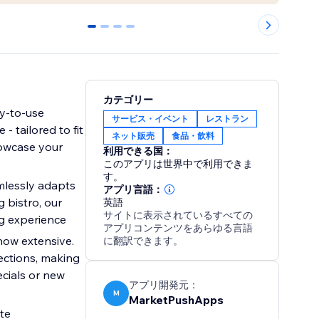
0
1
2
3
カテゴリー
dy-to-use
サービス・イベント
レストラン
- tailored to fit
ネット販売
食品・飲料
howcase your
利用できる国：
このアプリは世界中で利用できま
す。
amlessly adapts
アプリ言語：
 bistro, our
英語
サイトに表示されているすべての
ng experience
アプリコンテンツをあらゆる言語
how extensive.
に翻訳できます。
sections, making
cials or new
アプリ開発元：
M
MarketPushApps
te