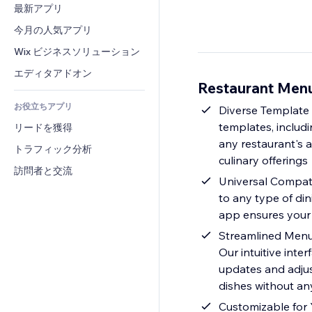
コンバージョン
倉庫管理ソリューション
最新アプリ
PDF
画像効果
チャット
ドロップシッピング
ファイル共有
今月の人気アプリ
ボタン・メニュー
コメント
プラン・定期購入
ニュース
バナー・バッジ
Wix ビジネスソリューション
電話
クラウドファンディング
コンテンツサービス
電卓
コミュニティィ
エディタアドオン
食品・飲料
Restaurant Me
テキスト効果
検索
レビュー・お客さまの声
お役立ちアプリ
天気
Diverse Template 
CRM
templates, includin
リードを獲得
チャート・テーブル
any restaurant's 
トラフィック分析
culinary offerings
訪問者と交流
Universal Compati
to any type of din
app ensures your 
Streamlined Menu 
Our intuitive inte
updates and adjus
dishes without an
Customizable for 