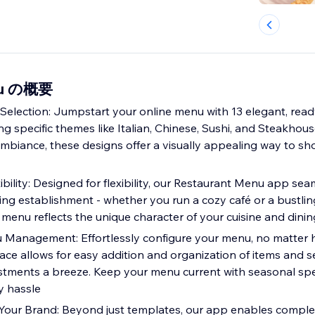
nu の概要
Selection: Jumpstart your online menu with 13 elegant, rea
g specific themes like Italian, Chinese, Sushi, and Steakhouse 
ambiance, these designs offer a visually appealing way to s
bility: Designed for flexibility, our Restaurant Menu app se
ing establishment - whether you run a cozy café or a bustling
menu reflects the unique character of your cuisine and dini
Management: Effortlessly configure your menu, no matter 
rface allows for easy addition and organization of items and 
tments a breeze. Keep your menu current with seasonal spe
y hassle
Your Brand: Beyond just templates, our app enables comple