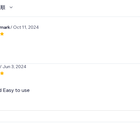
い順
emark
/ Oct 11, 2024
/ Jun 3, 2024
d Easy to use