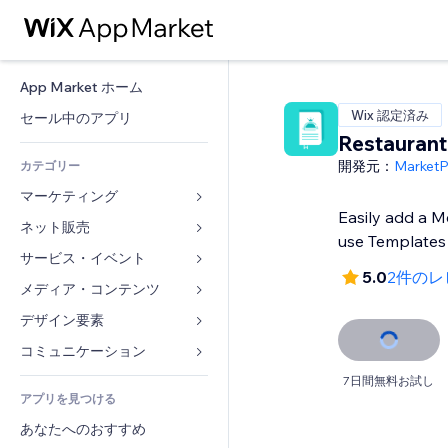
App Market ホーム
Wix 認定済み
セール中のアプリ
Restauran
開発元：
Market
カテゴリー
マーケティング
Easily add a M
ネット販売
広告
use Templates
モバイル
サービス・イベント
ストア用アプリ
5.0
2件のレ
アクセス解析
発送・配達
メディア・コンテンツ
ホテル
SNS
販売ボタン
イベント
デザイン要素
ギャラリー
SEO
オンラインコース
レストラン
音楽
マップ・ナビ
コミュニケーション 
エンゲージメント
オンデマンド印刷
不動産
ポッドキャスト
プライバシー・セキュリティ
フォーム
7日間無料お試し
リスティング広告
会計
アプリを見つける
ブッキング
写真
時計
ブログ
メール
クーポン・特典
あなたへのおすすめ
動画
ページテンプレート
投票