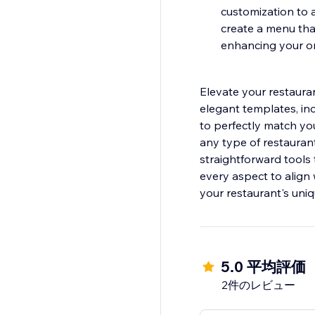
customization to a
create a menu that
enhancing your o
Elevate your restaura
elegant templates, inc
to perfectly match you
any type of restaurant
straightforward tools
every aspect to align w
your restaurant's uniq
5.0 平均評価
2件のレビュー