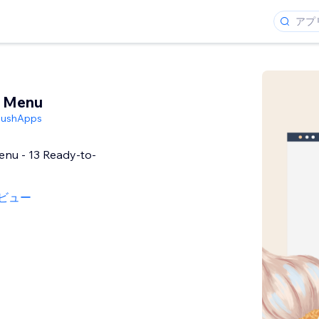
t Menu
PushApps
enu - 13 Ready-to-
ビュー