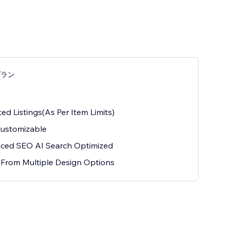
プラン
ted Listings(As Per Item Limits)
Customizable
ced SEO AI Search Optimized
 From Multiple Design Options