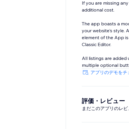
If you are missing an
additional cost.
The app boasts a modu
your website's style.
element of the App is
Classic Editor.
All listings are added
multiple optional butt
アプリのデモをチ
評価・レビュー
まだこのアプリのレビ