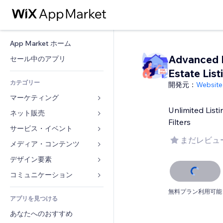
App Market ホーム
Advanced 
セール中のアプリ
Estate List
カテゴリー
開発元：
Website
マーケティング
Unlimited Lis
ネット販売
広告
Filters
モバイル
サービス・イベント
ストア用アプリ
まだレビュ
アクセス解析
発送・配達
メディア・コンテンツ
ホテル
SNS
販売ボタン
イベント
デザイン要素
ギャラリー
SEO
オンラインコース
レストラン
音楽
マップ・ナビ
コミュニケーション 
エンゲージメント
オンデマンド印刷
不動産
ポッドキャスト
プライバシー・セキュリティ
フォーム
無料プラン利用可能
リスティング広告
会計
アプリを見つける
ブッキング
写真
時計
ブログ
メール
クーポン・特典
あなたへのおすすめ
動画
ページテンプレート
投票