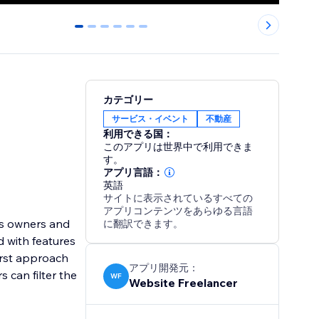
0
1
2
3
4
5
カテゴリー
サービス・イベント
不動産
利用できる国：
このアプリは世界中で利用できま
す。
アプリ言語：
英語
サイトに表示されているすべての
アプリコンテンツをあらゆる言語
ess owners and
に翻訳できます。
d with features
First approach
アプリ開発元：
 can filter the
WF
Website Freelancer