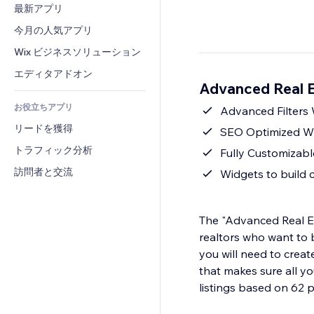
コンバージョン
倉庫管理ソリューション
最新アプリ
PDF
画像効果
チャット
ドロップシッピング
ファイル共有
今月の人気アプリ
ボタン・メニュー
コメント
プラン・定期購入
ニュース
バナー・バッジ
Wix ビジネスソリューション
電話
クラウドファンディング
コンテンツサービス
電卓
コミュニティィ
エディタアドオン
食品・飲料
Advanced Real 
テキスト効果
検索
レビュー・お客さまの声
お役立ちアプリ
天気
Advanced Filters 
CRM
リードを獲得
チャート・テーブル
SEO Optimized Wi
トラフィック分析
Fully Customizabl
訪問者と交流
Widgets to build 
The "Advanced Real Est
realtors who want to b
you will need to creat
that makes sure all yo
listings based on 62 p