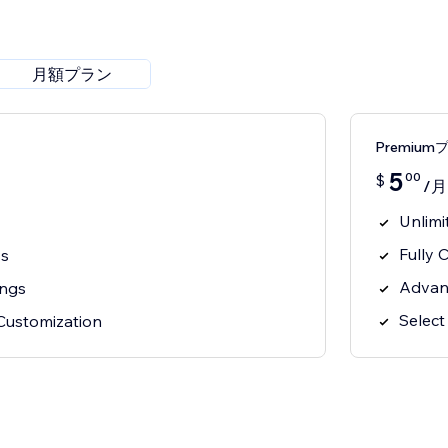
月額プラン
Premium
5
00
$
/月
Unlimi
Fully 
ss
Advan
ings
Select
Customization