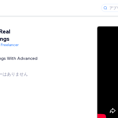
Real
ings
 Freelancer
tings With Advanced
ーはありません