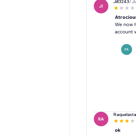
Jill3243
/ J
JI
Atrociou
We now ha
account w
PA
Raquelasta
RA
ok