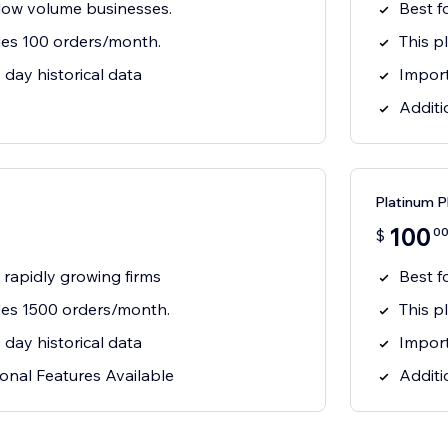
 low volume businesses.
Best f
des 100 orders/month.
This p
day historical data
Import
Additi
Platinum
100
0
$
& rapidly growing firms
Best f
udes 1500 orders/month.
This p
day historical data
Import
onal Features Available
Additi