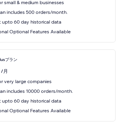
or small & medium businesses
lan includes 500 orders/month.
 upto 60 day historical data
onal Optional Features Available
 Plusプラン
0
/月
or very large companies
lan includes 10000 orders/month.
 upto 60 day historical data
onal Optional Features Available