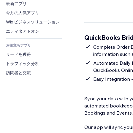
コンバージョン
倉庫管理ソリューション
最新アプリ
PDF
画像効果
チャット
ドロップシッピング
ファイル共有
今月の人気アプリ
ボタン・メニュー
コメント
プラン・定期購入
ニュース
バナー・バッジ
Wix ビジネスソリューション
電話
クラウドファンディング
コンテンツサービス
電卓
コミュニティィ
エディタアドオン
食品・飲料
QuickBooks Bri
テキスト効果
検索
レビュー・お客さまの声
お役立ちアプリ
天気
Complete Order Da
CRM
information such a
リードを獲得
チャート・テーブル
Automated Daily 
トラフィック分析
QuickBooks Online
訪問者と交流
Easy Integration -
Sync your data with y
automated bookkeeper 
Bookings and Events.
Our app will sync you