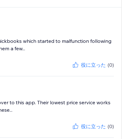
ickbooks which started to malfunction following
em a few...
役に立った
(0)
r to this app. Their lowest price service works
ese...
役に立った
(0)