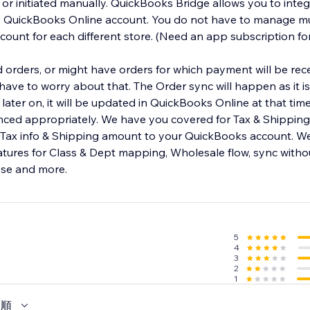
y or initiated manually. QuickBooks Bridge allows you to inte
e QuickBooks Online account. You do not have to manage mu
ount for each different store. (Need an app subscription fo
orders, or might have orders for which payment will be rece
ave to worry about that. The Order sync will happen as it is 
later on, it will be updated in QuickBooks Online at that tim
nced appropriately. We have you covered for Tax & Shipping l
 Tax info & Shipping amount to your QuickBooks account. W
eatures for Class & Dept mapping, Wholesale flow, sync with
ese and more.
5
4
3
2
1
い順