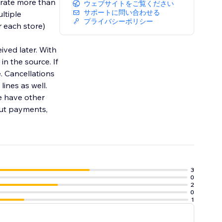
grate more than
ウェブサイトをご覧ください
サポートに問い合わせる
ltiple
プライバシーポリシー
r each store)
ived later. With
in the source. If
e. Cancellations
ines as well.
e have other
out payments,
3
0
2
0
1