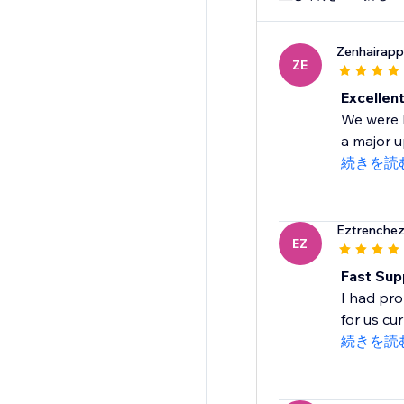
Zenhairapp
ZE
Excellen
We were b
a major 
続きを読
Eztrenchez
EZ
Fast Sup
I had pro
for us cu
続きを読