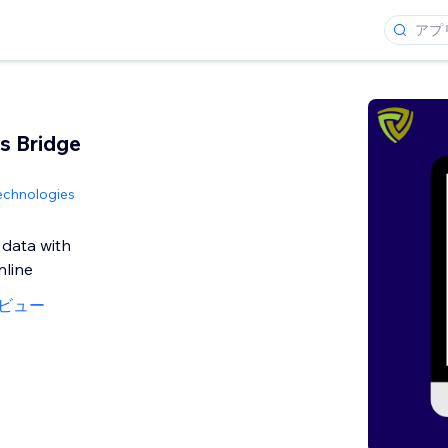
s Bridge
echnologies
 data with
line
ビュー