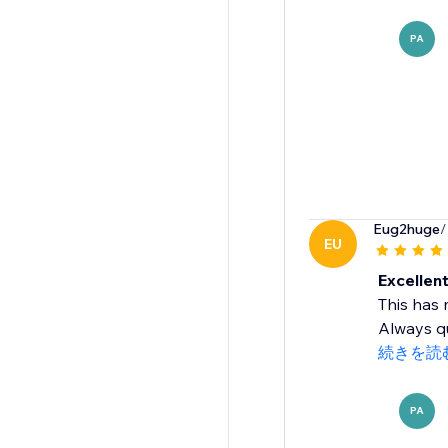
PA
Eug2huge
/
EU
Excellen
This has 
Always qu
続きを読
PA