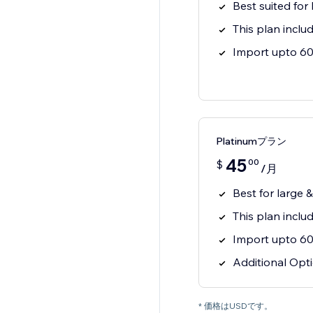
Best suited for
This plan inclu
Import upto 60 
Platinumプラン
45
00
$
/月
Best for large 
This plan incl
Import upto 60 
Additional Opti
* 価格はUSDです。