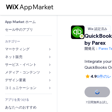
App Market ホーム
Wix 認定済み
セール中のアプリ
QuickBook
カテゴリー
by Parex
開発元：
Parex T
マーケティング
ネット販売
広告
Integrate your
モバイル
サービス・イベント
ストア用アプリ
QuickBooks On
アクセス解析
発送・配達
メディア・コンテンツ
ホテル
4.9
6件のレ
SNS
販売ボタン
イベント
デザイン要素
ギャラリー
SEO
オンラインコース
レストラン
音楽
マップ・ナビ
コミュニケーション 
エンゲージメント
オンデマンド印刷
不動産
ポッドキャスト
プライバシー・セキュリティ
フォーム
リスティング広告
会計
アプリを見つける
ブッキング
写真
時計
ブログ
7日間無料お試し
メール
クーポン・特典
あなたへのおすすめ
動画
ページテンプレート
投票