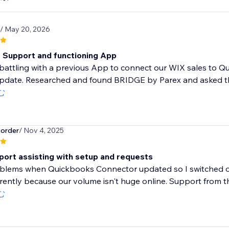
/ May 20, 2026
t Support and functioning App
attling with a previous App to connect our WIX sales to Qu
update. Researched and found BRIDGE by Parex and asked th
む
order
/ Nov 4, 2025
port assisting with setup and requests
blems when Quickbooks Connector updated so I switched ove
rrently because our volume isn't huge online. Support from th
む