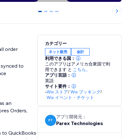
0
1
2
3
カテゴリー
ll order
ネット販売
会計
利用できる国：
このアプリはアメリカ合衆国で利
 synced to
用できます
と
こちら。
nce
アプリ言語：
英語
サイト要件：
-
Wix ストア
/
Wix ブッキング
/
Wix イベント・チケット
as an
ores Orders,
アプリ開発元：
PT
Parex Technologies
es to QuickBooks