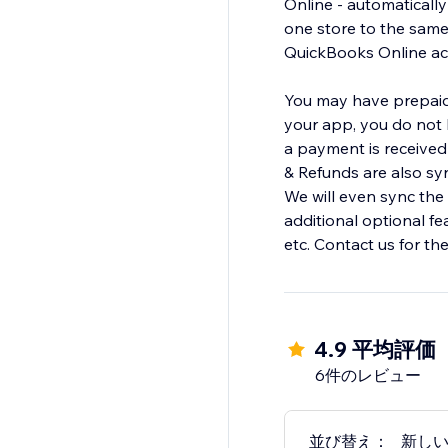
Online - automaticall
one store to the sam
QuickBooks Online acc
You may have prepaid 
your app, you do not h
a payment is received 
& Refunds are also sy
We will even sync the
additional optional f
etc. Contact us for th
4.9 平均評価
6件のレビュー
並び替え：
新し