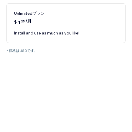
Unlimitedプラン
/月
$
1
25
Install and use as much as you like!
* 価格はUSDです。