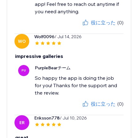
app! Feel free to reach out anytime if
you need anything.
役に立った
(0)
Wolf0096
/ Jul 14, 2026
WO
impressive galleries
PurpleBearチーム
PU
So happy the app is doing the job
for you! Thanks for the support and
the review.
役に立った
(0)
Eriksson778
/ Jul 10, 2026
ER
great