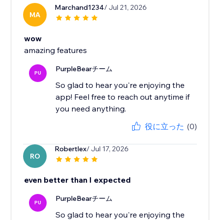
Marchand1234
/ Jul 21, 2026
MA
wow
amazing features
PurpleBearチーム
PU
So glad to hear you're enjoying the
app! Feel free to reach out anytime if
you need anything.
役に立った
(0)
Robertlex
/ Jul 17, 2026
RO
even better than I expected
PurpleBearチーム
PU
So glad to hear you're enjoying the