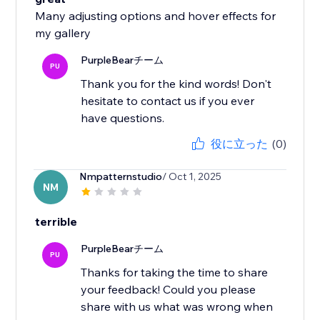
Many adjusting options and hover effects for
my gallery
PurpleBearチーム
PU
Thank you for the kind words! Don't
hesitate to contact us if you ever
have questions.
役に立った
(0)
Nmpatternstudio
/ Oct 1, 2025
NM
terrible
PurpleBearチーム
PU
Thanks for taking the time to share
your feedback! Could you please
share with us what was wrong when