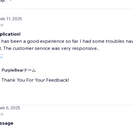
Feb 11, 2025
lication!
it has been a good experience so far. I had some troubles nav
t. The customer service was very responsive...
む
PurpleBearチーム
Thank You For Your Feedback!
Feb 6, 2025
essage