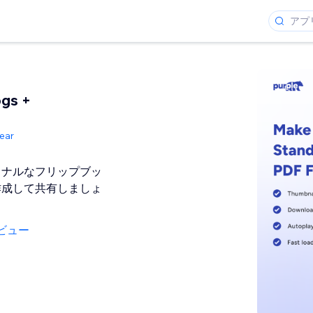
gs +
ear
ョナルなフリップブッ
作成して共有しましょ
ビュー