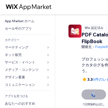
App Market ホーム
Wix 認定済み
セール中のアプリ
PDF Catalo
カテゴリー
FlipBook
開発元：
PurpleB
マーケティング
ネット販売
広告
プロフェッシ
モバイル
サービス・イベント
ストア用アプリ
クカタログを
アクセス解析
発送・配達
メディア・コンテンツ
ホテル
う。
SNS
販売ボタン
イベント
デザイン要素
ギャラリー
3.3
6件のレ
SEO
オンラインコース
レストラン
音楽
マップ・ナビ
コミュニケーション 
エンゲージメント
オンデマンド印刷
不動産
ポッドキャスト
プライバシー・セキュリティ
フォーム
リスティング広告
会計
アプリを見つける
ブッキング
写真
時計
ブログ
メール
クーポン・特典
あなたへのおすすめ
動画
7日間無料お試し
ページテンプレート
投票