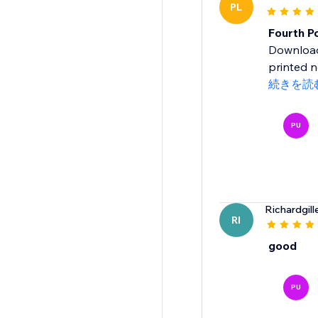
PL
Fourth P
Downloade
printed 
続きを読
PU
Richardgill
RI
good
PU