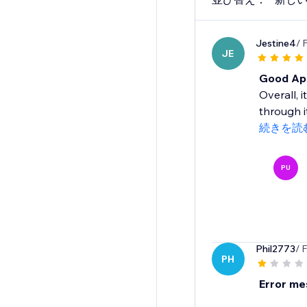
Jestine4
/ 
JE
Good App
Overall, 
through i
続きを読
PU
Phil2773
/ 
PH
Error m