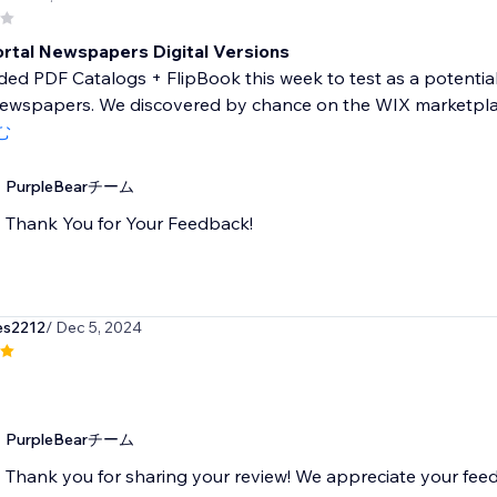
ortal Newspapers Digital Versions
d PDF Catalogs + FlipBook this week to test as a potential h
newspapers. We discovered by chance on the WIX marketplace
む
PurpleBearチーム
Thank You for Your Feedback!
es2212
/ Dec 5, 2024
PurpleBearチーム
Thank you for sharing your review! We appreciate your fee