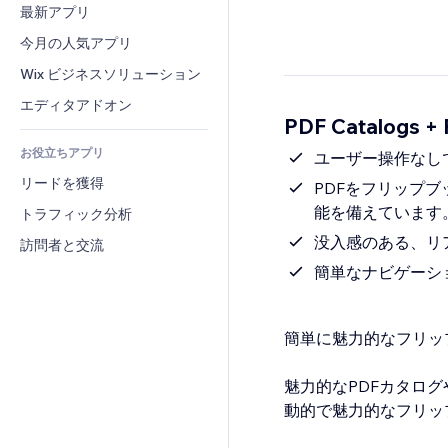
コンバージョン
倉庫管理ソリューション
最新アプリ
PDF
画像効果
チャット
ドロップシッピング
ファイル共有
今月の人気アプリ
ボタン・メニュー
コメント
プラン・定期購入
ニュース
バナー・バッジ
Wix ビジネスソリューション
電話
クラウドファンディング
コンテンツサービス
電卓
コミュニティィ
エディタアドオン
食品・飲料
PDF Catalogs +
テキスト効果
検索
レビュー・お客さまの声
お役立ちアプリ
天気
ユーザー操作なし
CRM
リードを獲得
チャート・テーブル
PDFをフリップ
能を備えています
トラフィック分析
没入感のある、リ
訪問者と交流
簡単なナビゲーシ
簡単に魅力的なフリッ
魅力的なPDFカタロ
動的で魅力的なフリッ