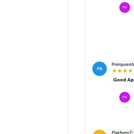
PU
Printpoint
PR
Good App
PU
Platform7
/