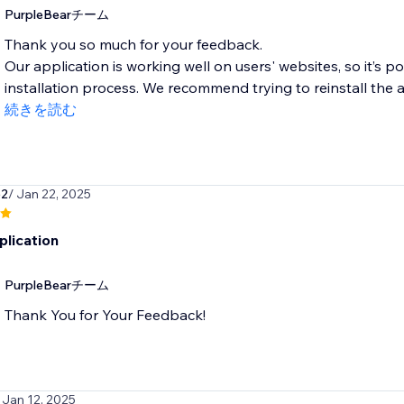
PurpleBearチーム
Thank you so much for your feedback.
Our application is working well on users' websites, so it’s
installation process. We recommend trying to reinstall the a
続きを読む
62
/ Jan 22, 2025
lication
PurpleBearチーム
Thank You for Your Feedback!
 Jan 12, 2025