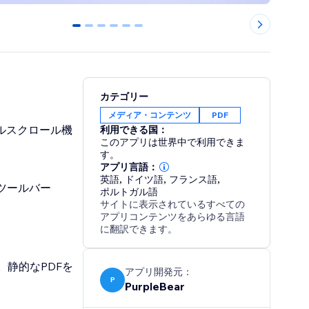
0
1
2
3
4
5
カテゴリー
メディア・コンテンツ
PDF
ルスクロール機
利用できる国：
このアプリは世界中で利用できま
す。
アプリ言語：
英語
,
ドイツ語
,
フランス語
,
ツールバー
ポルトガル語
サイトに表示されているすべての
アプリコンテンツをあらゆる言語
に翻訳できます。
静的なPDFを
アプリ開発元：
P
PurpleBear