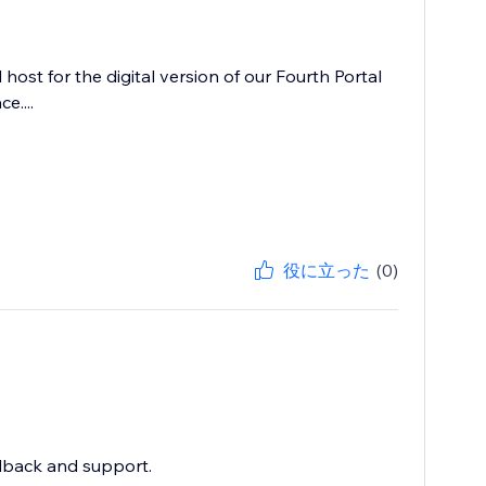
ost for the digital version of our Fourth Portal
....
役に立った
(0)
dback and support.