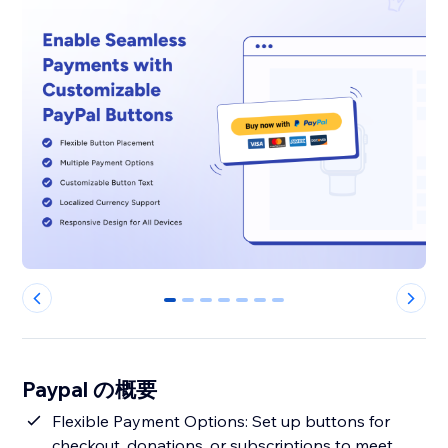
0
1
2
3
4
5
6
Paypal の概要
Flexible Payment Options: Set up buttons for
checkout, donations, or subscriptions to meet