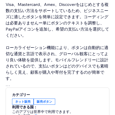
Visa、Mastercard、Amex、Discoverをはじめとする複
数の支払い方法をサポートしているため、ビジネスニー
ズに適したボタンを簡単に設定できます。コーディング
は必要ありませんー単にボタンのテキストを調整し、
PayPalアイコンを追加し、希望の支払い方法を選択して
ください。
ローカライゼーション機能により、ボタンは自動的に適
切な通貨と言語で表示され、グローバル観客にとってよ
り良い体験を提供します。モバイルフレンドリーに設計
されているので、支払いボタンはどのデバイスでも素晴
らしく見え、顧客が購入や寄付を完了するのが簡単で
す。
PayPal Buttonsアプリは、柔軟性のあるカスタマイズ可
カテゴリー
能な要素、マルチ通貨サポート、ユーザーエクスペリエ
ネット販売
販売ボタン
ンスに焦点を当てたもので、商人が支払いプロセスを効
利用できる国：
率化し、セールスを促進し、顧客エンゲージメントを高
このアプリは世界中で利用できます。