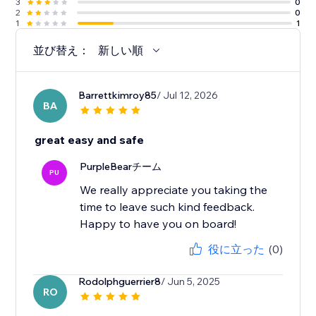
3
0
2
0
1
1
並び替え：
新しい順
Barrettkimroy85
/ Jul 12, 2026
BA
great easy and safe
PurpleBearチーム
PU
We really appreciate you taking the
time to leave such kind feedback.
Happy to have you on board!
役に立った
(0)
Rodolphguerrier8
/ Jun 5, 2025
RO