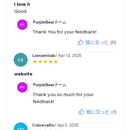
I love it
Good
PurpleBearチーム
PU
Thank You for your feedback!
役に立った
(0)
Lsessentials
/ Apr 12, 2025
LS
website
PurpleBearチーム
PU
Thank you so much for your
feedback!
役に立った
(1)
Cobrevelho
/ Apr 5, 2025
CO