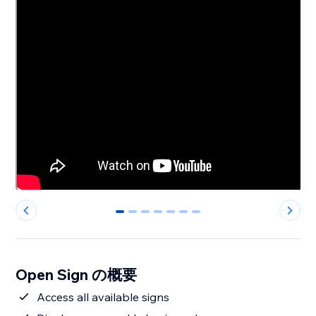
0
1
2
3
4
5
6
Open Sign の概要
Access all available signs