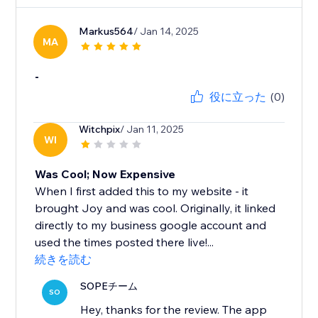
Markus564
/ Jan 14, 2025
MA
-
役に立った
(0)
Witchpix
/ Jan 11, 2025
WI
Was Cool; Now Expensive
When I first added this to my website - it
brought Joy and was cool. Originally, it linked
directly to my business google account and
used the times posted there live!...
続きを読む
SOPEチーム
SO
Hey, thanks for the review. The app