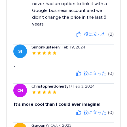
never had an option to link it with a
Google business account and we
didn't change the price in the last 5
years.
役に立った
(2)
Simonkusterer
/ Feb 19, 2024
SI
.
役に立った
(0)
Christopherdoherty1
/ Feb 3, 2024
CH
It's more cool than I could ever imagine!
役に立った
(0)
Garoun7
/ Oct 7, 2023