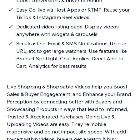
boost conversions & buyer retention
Easy Go-live via Host Apps or RTMP; Reuse your
TikTok & Instagram Reel Videos
Dedicated video listing page; Display videos
anywhere with widgets & carousels
Simulcasting, Email & SMS Notifications, Unique
URL, etc to get large watchers. Use features like
Product Spotlight, Chat Replies, Direct Add-to-
Cart, Analytics for best results
Live Shopping & Shoppable Videos help you Boost
Sales & Buyer Engagement, and Enhance your Brand
Perception by connecting better with Buyers and
Showcasing Products in ways that lead to Informed,
Trusted & Accelerated Purchases. Going Live &
Uploading Videos are easy. They're mobile
responsive and do not impact site speed. With add-
to-cart within videos, buyers get a watch & buy