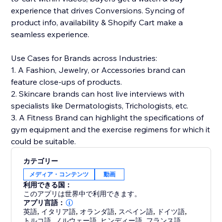
experience that drives Conversions. Syncing of
product info, availability & Shopify Cart make a
seamless experience.
Use Cases for Brands across Industries:
1. A Fashion, Jewelry, or Accessories brand can
feature close-ups of products.
2. Skincare brands can host live interviews with
specialists like Dermatologists, Trichologists, etc.
3. A Fitness Brand can highlight the specifications of
gym equipment and the exercise regimens for which it
could be suitable.
カテゴリー
メディア・コンテンツ
動画
利用できる国：
このアプリは世界中で利用できます。
アプリ言語：
英語
,
イタリア語
,
オランダ語
,
スペイン語
,
ドイツ語
,
トルコ語
,
ノルウェー語
,
ヒンディー語
,
フランス語
,