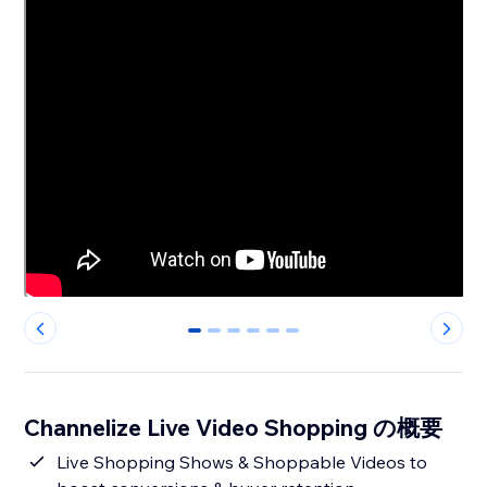
0
1
2
3
4
5
Channelize Live Video Shopping の概要
Live Shopping Shows & Shoppable Videos to