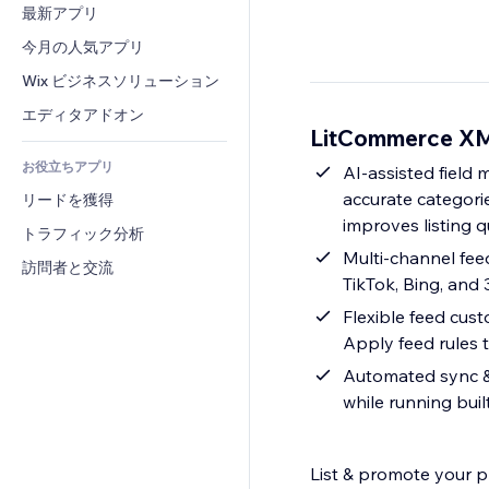
コンバージョン
倉庫管理ソリューション
最新アプリ
PDF
画像効果
チャット
ドロップシッピング
ファイル共有
今月の人気アプリ
ボタン・メニュー
コメント
プラン・定期購入
ニュース
バナー・バッジ
Wix ビジネスソリューション
電話
クラウドファンディング
コンテンツサービス
電卓
コミュニティィ
エディタアドオン
食品・飲料
LitCommerce X
テキスト効果
検索
レビュー・お客さまの声
お役立ちアプリ
天気
AI-assisted field
CRM
accurate categorie
リードを獲得
チャート・テーブル
improves listing q
トラフィック分析
Multi-channel fee
訪問者と交流
TikTok, Bing, and
Flexible feed cus
Apply feed rules t
Automated sync & 
while running buil
List & promote your pr