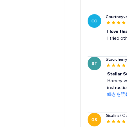
Courtneyv
CO
I love thi
I tried o
Stacicherr
ST
Stellar S
Harvey wa
instructi
続きを読
Gsafins
/ O
GS