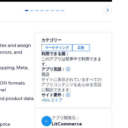
0
1
2
3
4
5
6
7
カテゴリー
utes and assign
マーケティング
広告
errors, and
利用できる国：
このアプリは世界中で利用できま
す。
opping, Meta,
アプリ言語：
英語
サイトに表示されているすべての
JSON formats.
アプリコンテンツをあらゆる言語
nel
に翻訳できます。
サイト要件：
and product data
-
Wix ストア
アプリ開発元：
L
LitCommerce
price