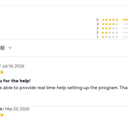
5
4
3
2
1
い順
/ Jul 16, 2026
 for the help!
able to provide real time help setting up the program. Th
ck
/ Mar 23, 2026