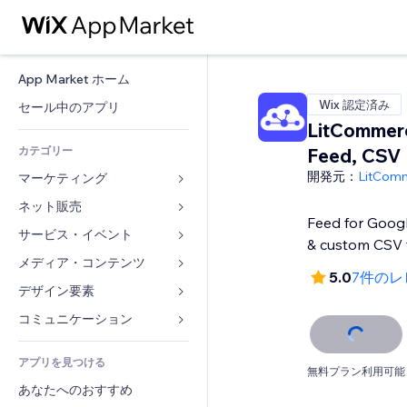
App Market ホーム
Wix 認定済み
セール中のアプリ
LitCommer
カテゴリー
Feed, CSV
開発元：
LitCom
マーケティング
ネット販売
広告
Feed for Goog
モバイル
サービス・イベント
ストア用アプリ
& custom CSV 
アクセス解析
発送・配達
メディア・コンテンツ
ホテル
5.0
7件のレ
SNS
販売ボタン
イベント
デザイン要素
ギャラリー
SEO
オンラインコース
レストラン
音楽
マップ・ナビ
コミュニケーション 
エンゲージメント
オンデマンド印刷
不動産
ポッドキャスト
プライバシー・セキュリティ
フォーム
リスティング広告
会計
アプリを見つける
ブッキング
写真
時計
ブログ
無料プラン利用可能
メール
クーポン・特典
あなたへのおすすめ
動画
ページテンプレート
投票