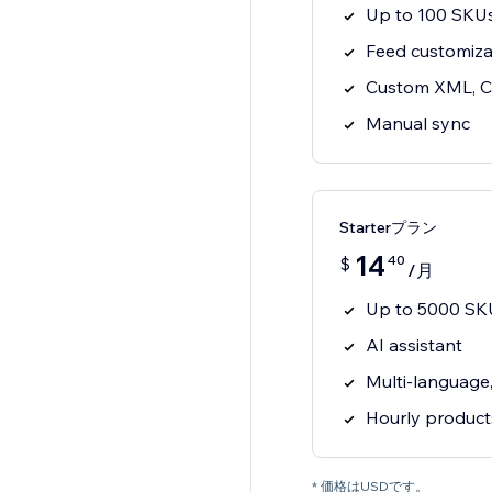
Up to 100 SKUs
Feed customiza
Custom XML, C
Manual sync
Starterプラン
14
40
$
/月
Up to 5000 SKU
AI assistant
Multi-language
Hourly product
* 価格はUSDです。