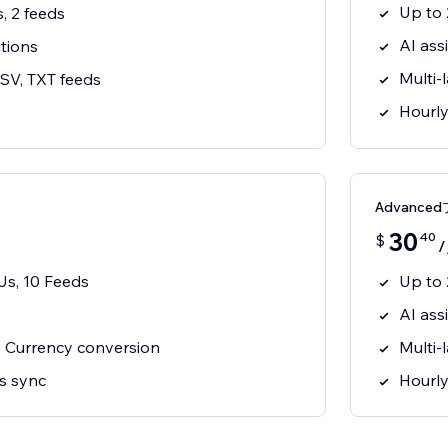
Up to 
, 2 feeds
AI ass
tions
Multi-
SV, TXT feeds
Hourly
Advance
30
40
$
s, 10 Feeds
Up to 
AI ass
, Currency conversion
Multi-
s sync
Hourly