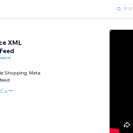
ce XML
 Feed
merce
le Shopping, Meta
feed
ビュー