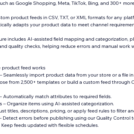
uch as Google Shopping, Meta, TikTok, Bing, and 300+ more
tom product feeds in CSV, TXT, or XML formats for any plat
cally adapts your product data to meet channel requiremen
re includes AI-assisted field mapping and categorization, pl
and quality checks, helping reduce errors and manual work 
 product feed works
– Seamlessly import product data from your store or a file in j
oose from 2,500+ templates or build a custom feed through 
– Automatically match attributes to required fields.
s – Organize items using AI-assisted categorization.
t titles, descriptions, pricing, or apply feed rules to filter and
– Detect errors before publishing using our Quality Control t
 Keep feeds updated with flexible schedules.