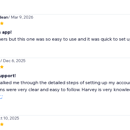
dean
/ Mar 9, 2026
s app!
thers but this one was so easy to use and it was quick to set u
y
/ Dec 6, 2025
upport!
lked me through the detailed steps of setting up my accou
ons were very clear and easy to follow. Harvey is very knowled
む
ct 10, 2025