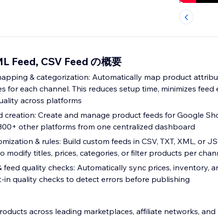
ML Feed, CSV Feed の概要
 mapping & categorization: Automatically map product attrib
s for each channel. This reduces setup time, minimizes feed 
uality across platforms
d creation: Create and manage product feeds for Google Sh
 300+ other platforms from one centralized dashboard
tomization & rules: Build custom feeds in CSV, TXT, XML, or 
o modify titles, prices, categories, or filter products per chan
feed quality checks: Automatically sync prices, inventory, 
t-in quality checks to detect errors before publishing
oducts across leading marketplaces, affiliate networks, and 