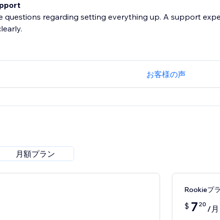
pport
 questions regarding setting everything up. A support exp
learly.
お客様の声
月額プラン
Rookieプ
7
20
$
/月