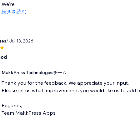
We're...
続きを読む
ees
/ Jul 13, 2026
ood
MakkPress Technologiesチーム
Thank you for the feedback. We appreciate your input.
Please let us what improvements you would like us to add t
Regards,
Team MakkPress Apps