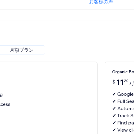
お客様の声
月額プラン
Organic 
11
20
$
/
✔ Google
ng
✔ Full Se
ccess
✔ Automa
✔ Track S
✔ Find pa
✔ View cl