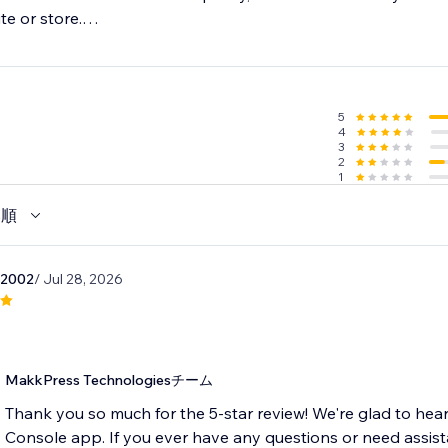
te or store.
ity without hassle.
5
4
3
2
1
い順
g2002
/ Jul 28, 2026
MakkPress Technologiesチーム
Thank you so much for the 5-star review! We're glad to hea
Console app. If you ever have any questions or need assistan