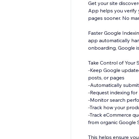
Get your site discove
App helps you verify y
pages sooner. No manu
Faster Google Indexin
app automatically han
onboarding, Google is 
Take Control of Your Se
-Keep Google updated
posts, or pages
-Automatically submit
-Request indexing fo
-Monitor search perfo
-Track how your prod
-Track eCommerce quer
from organic Google 
This helps ensure your