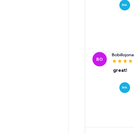
MA
Bobillojon
BO
great!
MA