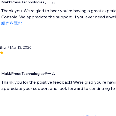
MakkPress Technologiesチーム
Thank you! We're glad to hear you're having a great experi
Console. We appreciate the support! If you ever need anythi
続きを読む
athan
/ Mar 13, 2026
MakkPress Technologiesチーム
Thank you for the positive feedback! We’re glad you’re hav
appreciate your support and look forward to continuing to 