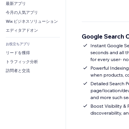
コンバージョン
倉庫管理ソリューション
最新アプリ
PDF
画像効果
チャット
ドロップシッピング
ファイル共有
今月の人気アプリ
ボタン・メニュー
コメント
プラン・定期購入
ニュース
バナー・バッジ
Wix ビジネスソリューション
電話
クラウドファンディング
コンテンツサービス
電卓
コミュニティィ
エディタアドオン
食品・飲料
Google Search
テキスト効果
検索
レビュー・お客さまの声
お役立ちアプリ
天気
Instant Google Sea
CRM
seconds and all th
リードを獲得
チャート・テーブル
for every user- n
トラフィック分析
Powerful Indexing
訪問者と交流
when products, co
Detailed Search Pe
page/location/dev
and more such se
Boost Visibility &
discoverability, 