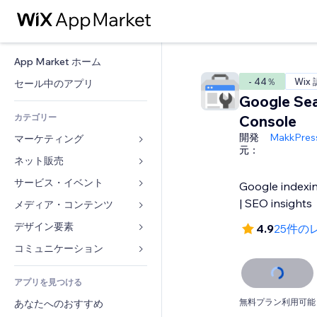
App Market ホーム
- 44％
Wix
セール中のアプリ
Google Se
カテゴリー
Console
開発
MakkPress
マーケティング
元：
ネット販売
広告
モバイル
サービス・イベント
ストア用アプリ
Google indexi
アクセス解析
発送・配達
| SEO insights
メディア・コンテンツ
ホテル
SNS
販売ボタン
イベント
デザイン要素
ギャラリー
4.9
25件の
SEO
オンラインコース
レストラン
音楽
マップ・ナビ
コミュニケーション 
エンゲージメント
オンデマンド印刷
不動産
ポッドキャスト
プライバシー・セキュリティ
フォーム
リスティング広告
会計
アプリを見つける
ブッキング
写真
時計
ブログ
メール
クーポン・特典
無料プラン利用可能
あなたへのおすすめ
動画
ページテンプレート
投票