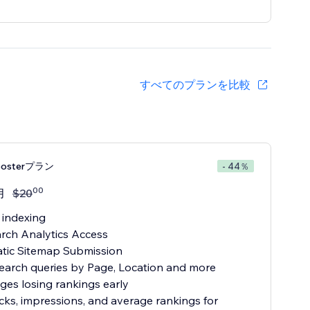
すべてのプランを比較
Boosterプラン
- 44％
00
月
$
20
 indexing
arch Analytics Access
tic Sitemap Submission
earch queries by Page, Location and more
ges losing rankings early
icks, impressions, and average rankings for