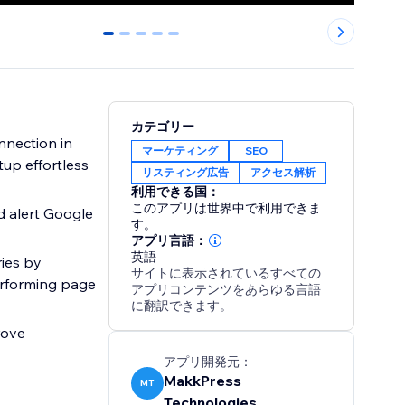
0
1
2
3
4
カテゴリー
nnection in
マーケティング
SEO
tup effortless
リスティング広告
アクセス解析
利用できる国：
このアプリは世界中で利用できま
d alert Google
す。
アプリ言語：
英語
ries by
サイトに表示されているすべての
erforming page
アプリコンテンツをあらゆる言語
に翻訳できます。
rove
アプリ開発元：
MakkPress
MT
Technologies