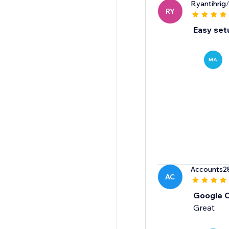
Ryantihrig
/
RY
Easy set
MA
Accounts2
AC
Google 