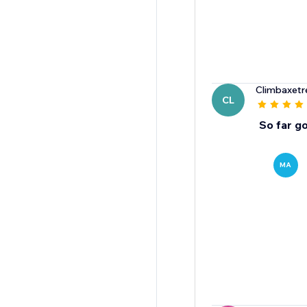
Climbaxetr
CL
So far g
MA