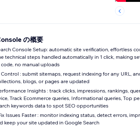
 Console の概要
rch Console Setup: automatic site verification, effortless co
e technical steps handled automatically in 1 click, making se
o code, no manual uploads
 Control : submit sitemaps, request indexing for any URL, an
llections, blogs, or pages are updated
rformance Insights : track clicks, impressions, rankings, que
ice, Track Ecommerce queries, Informational queries, Top p
arch keywords data to spot SEO opportunities
 Fix Issues Faster : monitor indexing status, detect errors, imp
and keep your site updated in Google Search