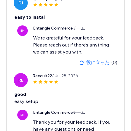
FJ
easy to instal
Entangle Commerceチーム
EN
We’re grateful for your feedback.
Please reach out if there’s anything
役に立った
(0)
Reecult22
/ Jul 28, 2026
RE
good
easy setup
Entangle Commerceチーム
EN
Thank you for your feedback. If you
have any questions or need