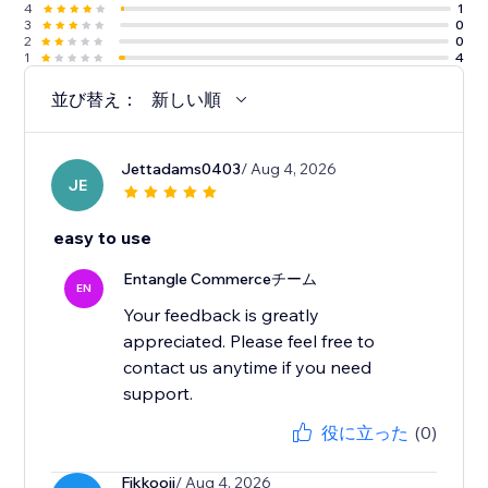
4
1
3
0
2
0
1
4
並び替え：
新しい順
Jettadams0403
/ Aug 4, 2026
JE
easy to use
Entangle Commerceチーム
EN
Your feedback is greatly
appreciated. Please feel free to
contact us anytime if you need
役に立った
(0)
Fjkkooij
/ Aug 4, 2026