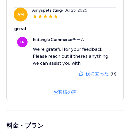
Amyspetsitting
/ Jul 25, 2026
AM
great
Entangle Commerceチーム
EN
We’re grateful for your feedback.
Please reach out if there’s anything
役に立った
(0)
お客様の声
料金・プラン