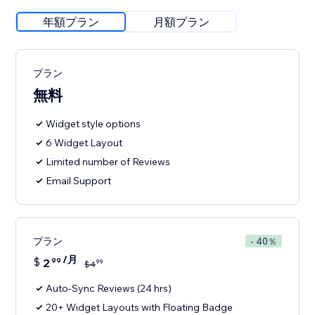
年額プラン
月額プラン
プラン
無料
Widget style options
6 Widget Layout
Limited number of Reviews
Email Support
プラン
- 40％
/月
$
2
99
99
$
4
Auto-Sync Reviews (24 hrs)
20+ Widget Layouts with Floating Badge