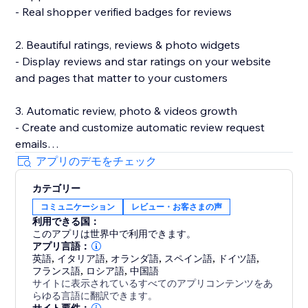
- Real shopper verified badges for reviews
2. Beautiful ratings, reviews & photo widgets
- Display reviews and star ratings on your website
and pages that matter to your customers
3. Automatic review, photo & videos growth
- Create and customize automatic review request
emails
- Incentivize review submissions with discounts (in-
アプリのデモをチェック
app) or loyalty points (with Smile.io)
カテゴリー
- Let customers leave reviews directly on your site
コミュニケーション
レビュー・お客さまの声
利用できる国：
4. Search Engine (SEO) friendly reviews
このアプリは世界中で利用できます。
- Show product ratings and reviews in Google and
アプリ言語：
other search engines
英語
,
イタリア語
,
オランダ語
,
スペイン語
,
ドイツ語
,
フランス語
,
ロシア語
,
中国語
- Export your reviews to Google Shopping
サイトに表示されているすべてのアプリコンテンツをあ
らゆる言語に翻訳できます。