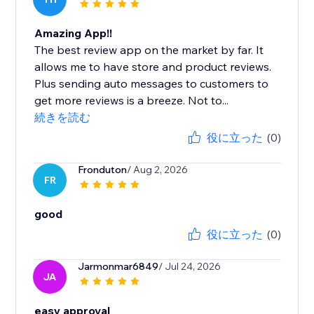
Amazing App!!
The best review app on the market by far. It
allows me to have store and product reviews.
Plus sending auto messages to customers to
get more reviews is a breeze. Not to...
続きを読む
役に立った
(0)
Fronduton
/ Aug 2, 2026
FR
good
役に立った
(0)
Jarmonmar6849
/ Jul 24, 2026
JA
easy approval