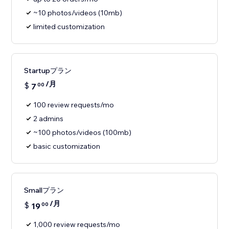
~10 photos/videos (10mb)
limited customization
Startupプラン
/月
$
7
00
100 review requests/mo
2 admins
~100 photos/videos (100mb)
basic customization
Smallプラン
/月
$
19
00
1,000 review requests/mo