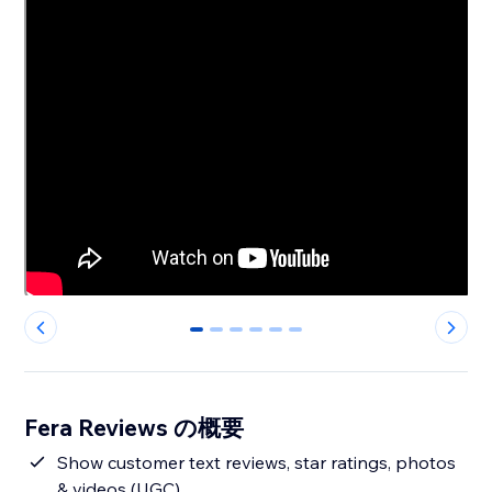
0
1
2
3
4
5
Fera Reviews の概要
Show customer text reviews, star ratings, photos
& videos (UGC)