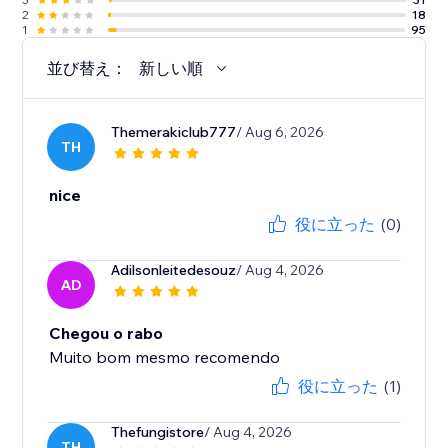
2
18
1
95
並び替え：
新しい順
Themerakiclub777
/ Aug 6, 2026
TH
nice
役に立った
(0)
Adilsonleitedesouz
/ Aug 4, 2026
AD
Chegou o rabo
Muito bom mesmo recomendo
役に立った
(1)
Thefungistore
/ Aug 4, 2026
TH