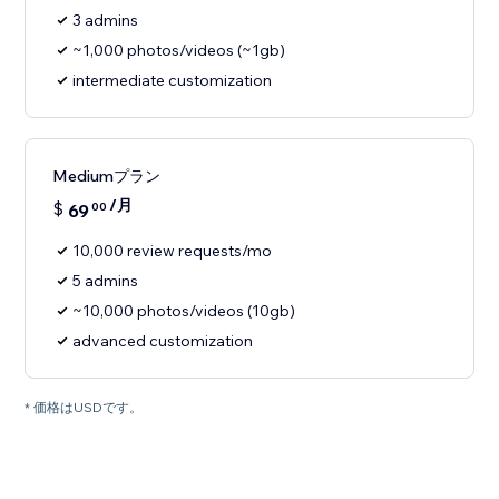
3 admins
~1,000 photos/videos (~1gb)
intermediate customization
Mediumプラン
/月
$
69
00
10,000 review requests/mo
5 admins
~10,000 photos/videos (10gb)
advanced customization
* 価格はUSDです。