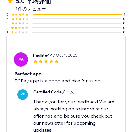
5.0 平均評価
1件のレビュー
5
1
4
0
3
0
2
0
1
0
Paullite44
/ Oct 1, 2025
PA
Perfect app
ECPay app is a good and nice for using
Certified Codeチーム
CE
Thank you for your feedback! We are
always working on to improve our
offerings and be sure you check out
our newsletter for upcoming
updates!