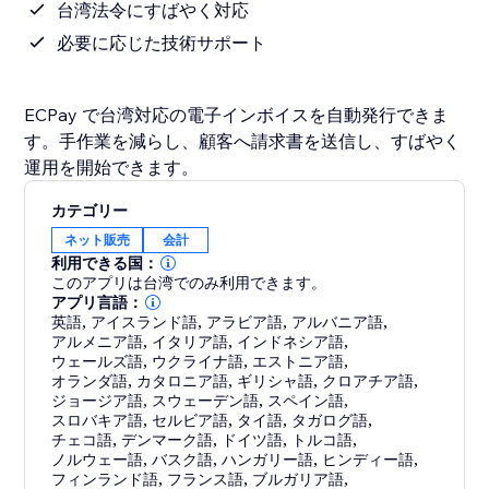
台湾法令にすばやく対応
必要に応じた技術サポート
ECPay で台湾対応の電子インボイスを自動発行できま
す。手作業を減らし、顧客へ請求書を送信し、すばやく
運用を開始できます。
カテゴリー
ネット販売
会計
利用できる国：
このアプリは台湾でのみ利用できます。
アプリ言語：
英語
,
アイスランド語
,
アラビア語
,
アルバニア語
,
アルメニア語
,
イタリア語
,
インドネシア語
,
ウェールズ語
,
ウクライナ語
,
エストニア語
,
オランダ語
,
カタロニア語
,
ギリシャ語
,
クロアチア語
,
ジョージア語
,
スウェーデン語
,
スペイン語
,
スロバキア語
,
セルビア語
,
タイ語
,
タガログ語
,
チェコ語
,
デンマーク語
,
ドイツ語
,
トルコ語
,
ノルウェー語
,
バスク語
,
ハンガリー語
,
ヒンディー語
,
フィンランド語
,
フランス語
,
ブルガリア語
,