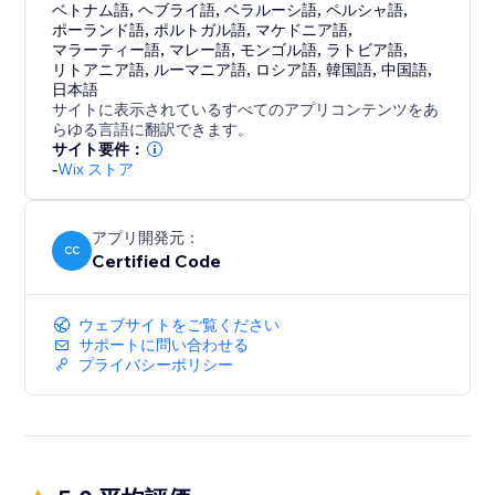
ベトナム語
,
ヘブライ語
,
ベラルーシ語
,
ペルシャ語
,
ポーランド語
,
ポルトガル語
,
マケドニア語
,
マラーティー語
,
マレー語
,
モンゴル語
,
ラトビア語
,
リトアニア語
,
ルーマニア語
,
ロシア語
,
韓国語
,
中国語
,
日本語
サイトに表示されているすべてのアプリコンテンツをあ
らゆる言語に翻訳できます。
サイト要件：
-
Wix ストア
アプリ開発元：
CC
Certified Code
ウェブサイトをご覧ください
サポートに問い合わせる
プライバシーポリシー