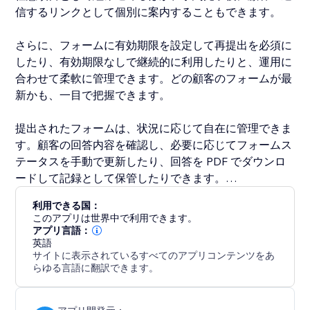
信するリンクとして個別に案内することもできます。
さらに、フォームに有効期限を設定して再提出を必須に
したり、有効期限なしで継続的に利用したりと、運用に
合わせて柔軟に管理できます。どの顧客のフォームが最
新かも、一目で把握できます。
提出されたフォームは、状況に応じて自在に管理できま
す。顧客の回答内容を確認し、必要に応じてフォームス
テータスを手動で更新したり、回答を PDF でダウンロ
ードして記録として保管したりできます。
利用できる国：
どの顧客がフォームを提出済みかを即座に確認でき、未
このアプリは世界中で利用できます。
提出のフォームがあればアラートで把握可能。すべての
アプリ言語：
英語
回答は、安全に保管されます。
サイトに表示されているすべてのアプリコンテンツをあ
らゆる言語に翻訳できます。