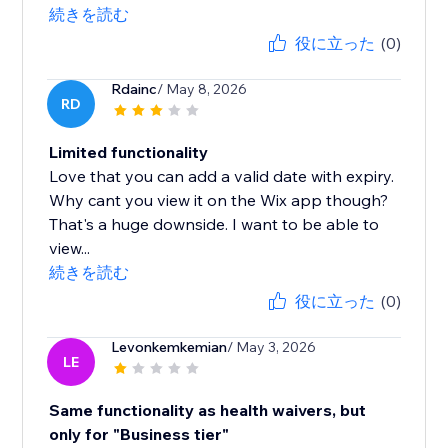
続きを読む
役に立った
(0)
Rdainc
/ May 8, 2026
RD
Limited functionality
Love that you can add a valid date with expiry.
Why cant you view it on the Wix app though?
That's a huge downside. I want to be able to
view...
続きを読む
役に立った
(0)
Levonkemkemian
/ May 3, 2026
LE
Same functionality as health waivers, but
only for "Business tier"