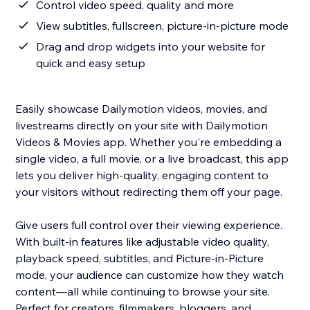
Control video speed, quality and more
View subtitles, fullscreen, picture-in-picture mode
Drag and drop widgets into your website for
quick and easy setup
Easily showcase Dailymotion videos, movies, and
livestreams directly on your site with Dailymotion
Videos & Movies app. Whether you're embedding a
single video, a full movie, or a live broadcast, this app
lets you deliver high-quality, engaging content to
your visitors without redirecting them off your page.
Give users full control over their viewing experience.
With built-in features like adjustable video quality,
playback speed, subtitles, and Picture-in-Picture
mode, your audience can customize how they watch
content—all while continuing to browse your site.
Perfect for creators, filmmakers, bloggers, and