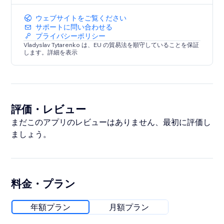
ウェブサイトをご覧ください
サポートに問い合わせる
プライバシーポリシー
Vladyslav Tytarenko は、EU の貿易法を順守していることを保証
します。詳細を表示
評価・レビュー
まだこのアプリのレビューはありません、最初に評価し
ましょう。
料金・プラン
年額プラン
月額プラン