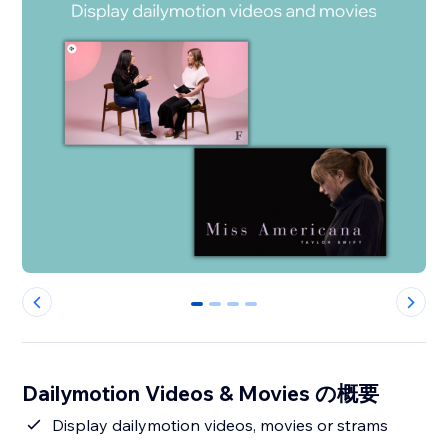
0
1
2
3
Dailymotion Videos & Movies の概要
Display dailymotion videos, movies or strams