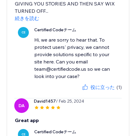
GIVING YOU STORIES AND THEN SAY WIX
TURNED OFF...
続きを読む
Certified Codeチーム
CE
Hi, we are sorry to hear that. To
protect users' privacy, we cannot
provide solutions specific to your
site here. Can you email
team@certifiedcode.us so we can
役に立った
(1)
David1457
/ Feb 25, 2024
DA
Great app
Certified Codeチーム
CE