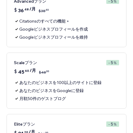
Advancedプラン
- 5％
/月
$
36
48
40
$
38
Citationsのすべての機能 +
Googleビジネスプロフィールを作成
Googleビジネスプロフィールを維持
Scaleプラン
- 5％
/月
$
45
60
00
$
48
あなたのビジネスを100以上のサイトに登録
あなたのビジネスをGoogleに登録
月靰50件のゲストブログ
Eliteプラン
- 5％
/月
$
20
00