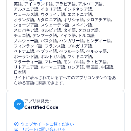
英語
,
アイスランド語
,
アラビア語
,
アルバニア語
,
アルメニア語
,
イタリア語
,
インドネシア語
,
ウェールズ語
,
ウクライナ語
,
エストニア語
,
オランダ語
,
カタロニア語
,
ギリシャ語
,
クロアチア語
,
ジョージア語
,
スウェーデン語
,
スペイン語
,
スロバキア語
,
セルビア語
,
タイ語
,
タガログ語
,
チェコ語
,
デンマーク語
,
ドイツ語
,
トルコ語
,
ノルウェー語
,
バスク語
,
ハンガリー語
,
ヒンディー語
,
フィンランド語
,
フランス語
,
ブルガリア語
,
ベトナム語
,
ヘブライ語
,
ベラルーシ語
,
ペルシャ語
,
ポーランド語
,
ポルトガル語
,
マケドニア語
,
マラーティー語
,
マレー語
,
モンゴル語
,
ラトビア語
,
リトアニア語
,
ルーマニア語
,
ロシア語
,
韓国語
,
中国語
,
日本語
サイトに表示されているすべてのアプリコンテンツをあ
らゆる言語に翻訳できます。
アプリ開発元：
CC
Certified Code
ウェブサイトをご覧ください
サポートに問い合わせる