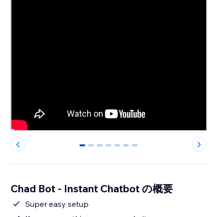
0
1
2
3
4
5
6
Chad Bot - Instant Chatbot の概要
Super easy setup