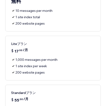
無料
10 messages per month
1 site index total
200 website pages
Liteプラン
/月
$
17
00
1,000 messages per month
1 site index per week
200 website pages
Standardプラン
/月
$
55
00