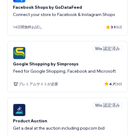
Facebook Shops by GoDataFeed
Connect your store to Facebook & Instagram Shops
14日間無料お試し
3.1
(62)
Wix 認定済み
Google Shopping by Simprosys
Feed for Google Shopping, Facebook and Microsoft
プレミアムサイトが必要
4.7
(30)
Wix 認定済み
Product Auction