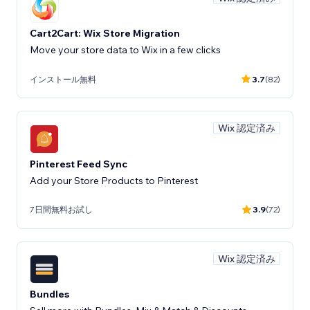
Cart2Cart: Wix Store Migration
Move your store data to Wix in a few clicks
インストール無料
3.7
(82)
Wix 認定済み
Pinterest Feed Sync
Add your Store Products to Pinterest
7日間無料お試し
3.9
(72)
Wix 認定済み
Bundles