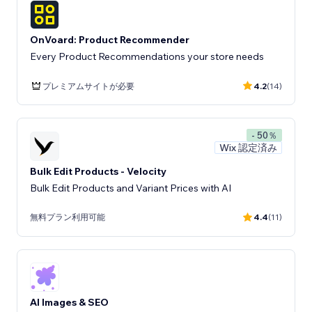
OnVoard: Product Recommender
Every Product Recommendations your store needs
プレミアムサイトが必要
4.2
(14)
- 50％
Wix 認定済み
Bulk Edit Products - Velocity
Bulk Edit Products and Variant Prices with AI
無料プラン利用可能
4.4
(11)
AI Images & SEO