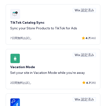
Wix 認定済み
TikTok Catalog Sync
Sync your Store Products to TikTok for Ads
7日間無料お試し
4.7
(46)
Wix 認定済み
Vacation Mode
Set your site in Vacation Mode while you're away
2日間無料お試し
4.7
(35)
Wix 認定済み