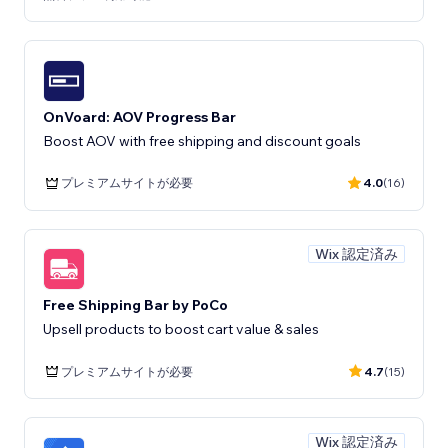
OnVoard: AOV Progress Bar
Boost AOV with free shipping and discount goals
プレミアムサイトが必要
4.0
(16)
Wix 認定済み
Free Shipping Bar by PoCo
Upsell products to boost cart value & sales
プレミアムサイトが必要
4.7
(15)
Wix 認定済み