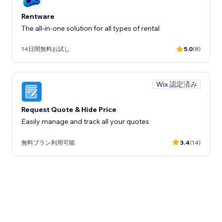
Rentware
The all-in-one solution for all types of rental
14日間無料お試し
5.0
(8)
Wix 認定済み
Request Quote & Hide Price
Easily manage and track all your quotes
無料プラン利用可能
3.4
(14)