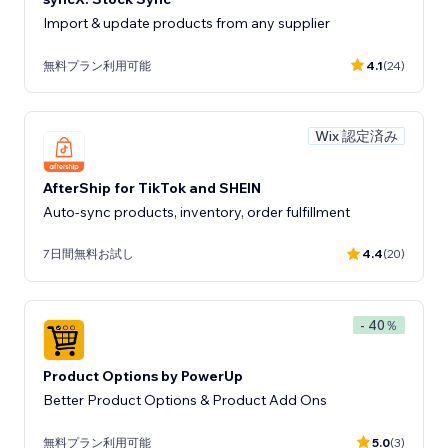
Import & update products from any supplier
無料プラン利用可能
4.1
(24)
Wix 認定済み
AfterShip for TikTok and SHEIN
Auto-sync products, inventory, order fulfillment
7日間無料お試し
4.4
(20)
- 40％
Product Options by PowerUp
Better Product Options & Product Add Ons
無料プラン利用可能
5.0
(3)