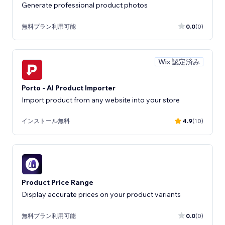
Generate professional product photos
無料プラン利用可能
0.0
(0)
Wix 認定済み
Porto - AI Product Importer
Import product from any website into your store
インストール無料
4.9
(10)
Product Price Range
Display accurate prices on your product variants
無料プラン利用可能
0.0
(0)