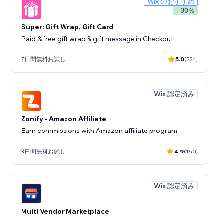
Wix のおすすめ
- 30％
Super: Gift Wrap, Gift Card
Paid & free gift wrap & gift message in Checkout
7日間無料お試し
5.0
(224)
Wix 認定済み
Zonify - Amazon Affiliate
Earn commissions with Amazon affiliate program
3日間無料お試し
4.9
(150)
Wix 認定済み
Multi Vendor Marketplace