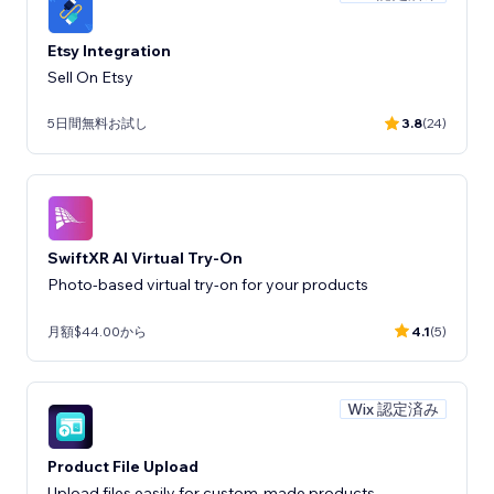
Etsy Integration
Sell On Etsy
5日間無料お試し
3.8
(24)
SwiftXR AI Virtual Try-On
Photo-based virtual try-on for your products
月額$44.00から
4.1
(5)
Wix 認定済み
Product File Upload
Upload files easily for custom-made products