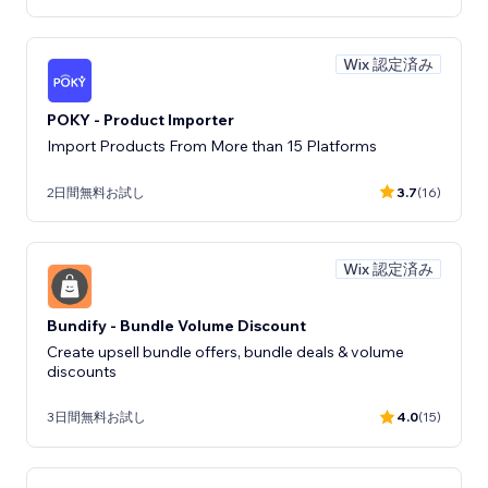
Wix 認定済み
POKY - Product Importer
Import Products From More than 15 Platforms
2日間無料お試し
3.7
(16)
Wix 認定済み
Bundify - Bundle Volume Discount
Create upsell bundle offers, bundle deals & volume
discounts
3日間無料お試し
4.0
(15)