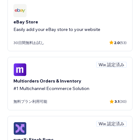
eBay Store
Easily add your eBay store to your website
30日間無料お試し
2.0
(53)
Wix 認定済み
Multiorders Orders & Inventory
#1 Multichannel Ecommerce Solution
無料プラン利用可能
3.1
(30)
Wix 認定済み
syncX: Stock Sync