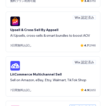
無料プラン利用可能
3.4
(615)
Wix 認定済み
Upsell & Cross Sell By Appsell
AI Upsells, cross-sells & smart bundles to boost AOV
3日間無料お試し
4.7
(298)
Wix 認定済み
LitCommerce Multichannel Sell
Sell on Amazon, eBay, Etsy, Walmart, TikTok Shop
7日間無料お試し
4.9
(265)