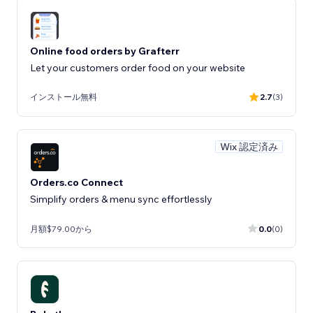
Online food orders by Grafterr
Let your customers order food on your website
インストール無料
2.7
(3)
Wix 認定済み
Orders.co Connect
Simplify orders & menu sync effortlessly
月額$79.00から
0.0
(0)