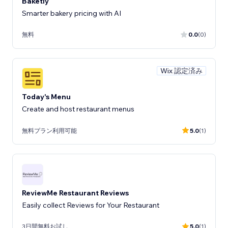
Baketly
Smarter bakery pricing with AI
無料
0.0
(0)
Wix 認定済み
Today's Menu
Create and host restaurant menus
無料プラン利用可能
5.0
(1)
ReviewMe Restaurant Reviews
Easily collect Reviews for Your Restaurant
3日間無料お試し
5.0
(1)