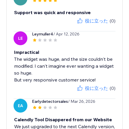
Support was quick and responsive
役に立った
(0)
Leymuller4
/ Apr 12, 2026
LE
Impractical
The widget was huge, and the size couldn't be
modified. I can't imagine ever wanting a widget
so huge.
But very responsive customer service!
役に立った
(0)
Earlydetectorsales
/ Mar 26, 2026
EA
Calendly Tool Disappered from our Website
We just upgraded to the next Calendly version,