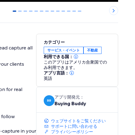
0
1
2
3
4
5
6
7
8
9
10
11
12
カテゴリー
ad capture all
サービス・イベント
不動産
利用できる国：
このアプリはアメリカ合衆国での
our clients
み利用できます。
アプリ言語：
英語
n for real
アプリ開発元：
BB
Buying Buddy
 follow
ウェブサイトをご覧ください
サポートに問い合わせる
capture in your
プライバシーポリシー