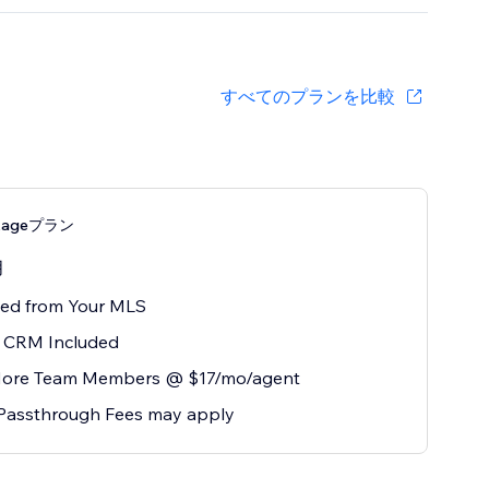
すべてのプランを比較
ckageプラン
月
eed from Your MLS
r CRM Included
ore Team Members @ $17/mo/agent
Passthrough Fees may apply