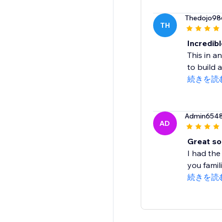
Thedojo98
TH
Incredibl
This in a
to build a
続きを読
Admin654
AD
Great so
I had the
you famil
続きを読