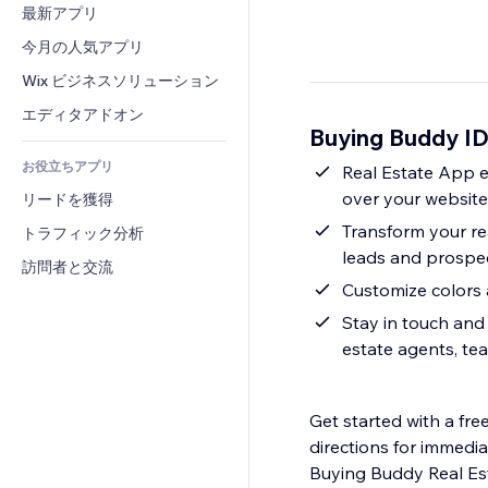
コンバージョン
倉庫管理ソリューション
最新アプリ
PDF
画像効果
チャット
ドロップシッピング
ファイル共有
今月の人気アプリ
ボタン・メニュー
コメント
プラン・定期購入
ニュース
バナー・バッジ
Wix ビジネスソリューション
電話
クラウドファンディング
コンテンツサービス
電卓
コミュニティィ
エディタアドオン
食品・飲料
Buying Buddy 
テキスト効果
検索
レビュー・お客さまの声
お役立ちアプリ
天気
Real Estate App e
CRM
over your websit
リードを獲得
チャート・テーブル
Transform your rea
トラフィック分析
leads and prospe
訪問者と交流
Customize colors 
Stay in touch and 
estate agents, te
Get started with a fre
directions for immedia
Buying Buddy Real Es