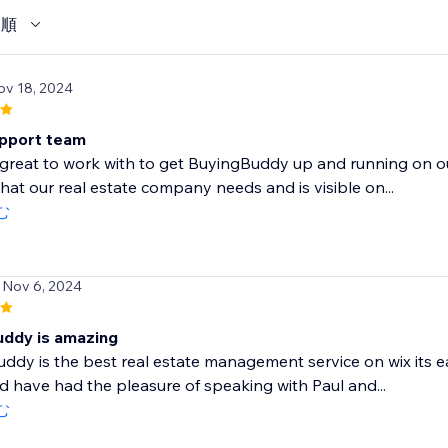
い順
ov 18, 2024
pport team
great to work with to get BuyingBuddy up and running on o
what our real estate company needs and is visible on...
む
 Nov 6, 2024
uddy is amazing
ddy is the best real estate management service on wix its ea
d have had the pleasure of speaking with Paul and...
む