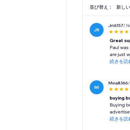
並び替え：
新し
Jrt6157
/ N
JR
Great su
Paul was 
are just 
続きを読
Mina8366
/
MI
buying b
Buying bu
advertise
続きを読