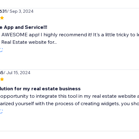
631
/ Sep 3, 2024
e App and Service!!!
n AWESOME app! I highly recommend it! It's a little tricky to 
 Real Estate website for...
む
85
/ Jul 15, 2024
lution for my real estate business
 opportunity to integrate this tool in my real estate website
iarized yourself with the process of creating widgets, you shou
む