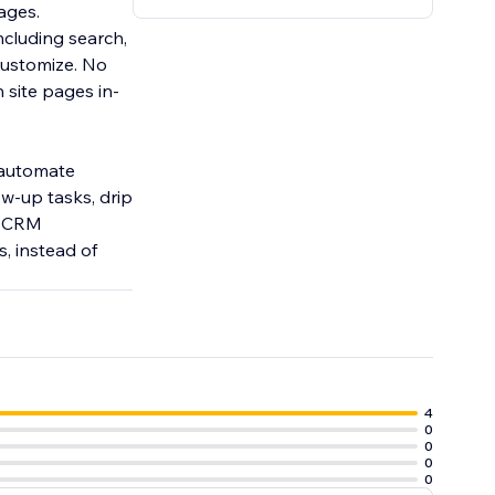
rages.
ncluding search,
customize. No
 site pages in-
 automate
w-up tasks, drip
s CRM
, instead of
4
0
0
0
0