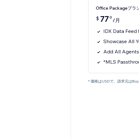
Office Packageプラ
77
0
$
/月
IDX Data Feed
Showcase All Y
Add All Agents
*MLS Passthro
* 価格はUSDで、請求元はBuyi