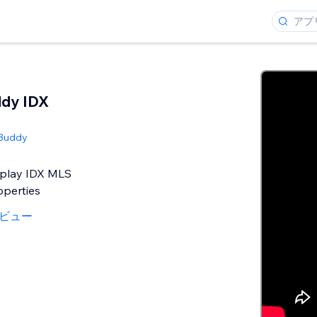
ddy IDX
 Buddy
splay IDX MLS
operties
ビュー