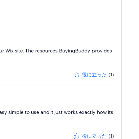
ur Wix site. The resources BuyingBuddy provides
役に立った
(1)
sy simple to use and it just works exactly how its
役に立った
(1)