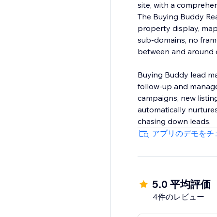
site, with a compreh
The Buying Buddy Real
property display, map
sub-domains, no frame
between and around ot
Buying Buddy lead ma
follow-up and manage 
campaigns, new listin
automatically nurtures
chasing down leads.
アプリのデモをチ
5.0 平均評価
4件のレビュー