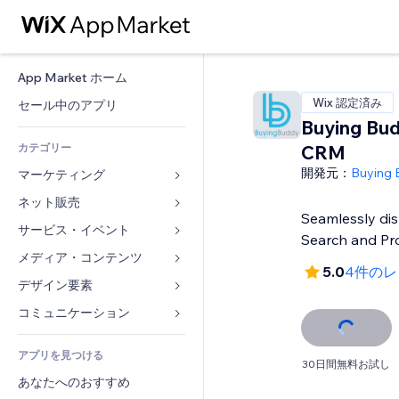
App Market ホーム
Wix 認定済み
セール中のアプリ
Buying Bu
カテゴリー
CRM
開発元：
Buying
マーケティング
ネット販売
広告
Seamlessly di
モバイル
サービス・イベント
ストア用アプリ
Search and Pr
アクセス解析
発送・配達
メディア・コンテンツ
ホテル
5.0
4件のレ
SNS
販売ボタン
イベント
デザイン要素
ギャラリー
SEO
オンラインコース
レストラン
音楽
マップ・ナビ
コミュニケーション 
エンゲージメント
オンデマンド印刷
不動産
ポッドキャスト
プライバシー・セキュリティ
フォーム
リスティング広告
会計
アプリを見つける
ブッキング
写真
時計
ブログ
30日間無料お試し
メール
クーポン・特典
あなたへのおすすめ
動画
ページテンプレート
投票