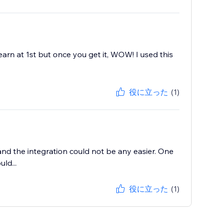
learn at 1st but once you get it, WOW! I used this
役に立った
(1)
 and the integration could not be any easier. One
ld...
役に立った
(1)