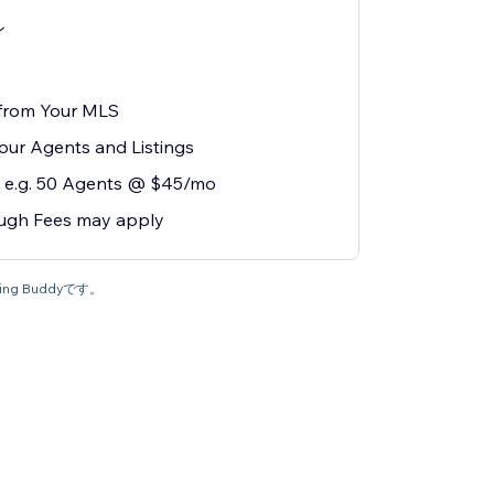
ン
 from Your MLS
our Agents and Listings
 e.g. 50 Agents @ $45/mo
ugh Fees may apply
ng Buddyです。