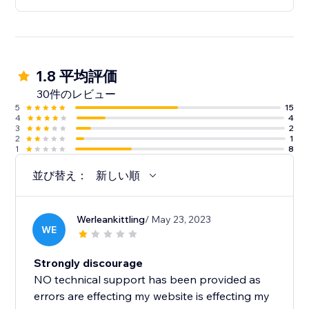
1.8 平均評価
30件のレビュー
5
15
4
4
3
2
2
1
1
8
並び替え：
新しい順
Werleankittling
/ May 23, 2023
WE
Strongly discourage
NO technical support has been provided as
errors are effecting my website is effecting my