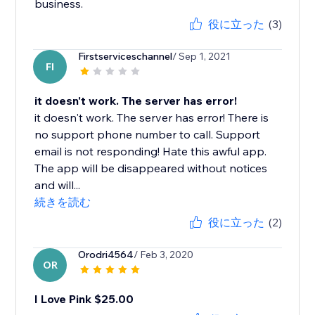
business.
役に立った
(3)
Firstserviceschannel
/ Sep 1, 2021
FI
it doesn't work. The server has error!
it doesn't work. The server has error! There is
no support phone number to call. Support
email is not responding! Hate this awful app.
The app will be disappeared without notices
and will...
続きを読む
役に立った
(2)
Orodri4564
/ Feb 3, 2020
OR
I Love Pink $25.00