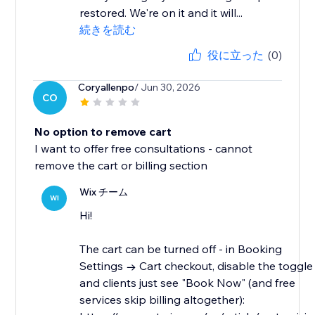
restored. We're on it and it will...
続きを読む
役に立った
(0)
Coryallenpo
/ Jun 30, 2026
CO
No option to remove cart
I want to offer free consultations - cannot
remove the cart or billing section
Wix チーム
WI
Hi!
The cart can be turned off - in Booking
Settings → Cart checkout, disable the toggle
and clients just see "Book Now" (and free
services skip billing altogether):