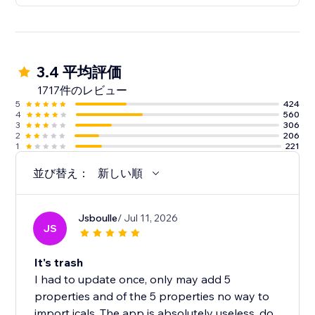
3.4 平均評価
1717件のレビュー
5
424
4
560
3
306
2
206
1
221
並び替え：
新しい順
Jsboulle
/ Jul 11, 2026
JS
It's trash
I had to update once, only may add 5
properties and of the 5 properties no way to
import icals. The app is absolutely useless, do