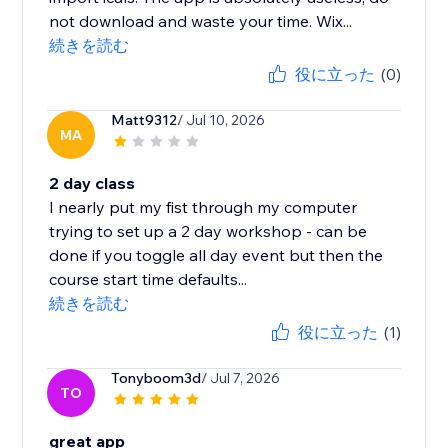
not download and waste your time. Wix...
続きを読む
役に立った
(0)
Matt9312
/ Jul 10, 2026
MA
2 day class
I nearly put my fist through my computer
trying to set up a 2 day workshop - can be
done if you toggle all day event but then the
course start time defaults...
続きを読む
役に立った
(1)
Tonyboom3d
/ Jul 7, 2026
TO
great app