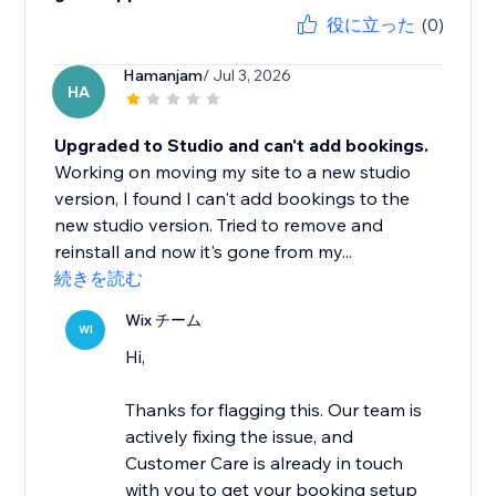
役に立った
(0)
Hamanjam
/ Jul 3, 2026
HA
Upgraded to Studio and can't add bookings.
Working on moving my site to a new studio
version, I found I can't add bookings to the
new studio version. Tried to remove and
reinstall and now it's gone from my...
続きを読む
Wix チーム
WI
Hi,
Thanks for flagging this. Our team is
actively fixing the issue, and
Customer Care is already in touch
with you to get your booking setup