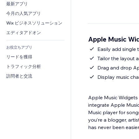
コンバージョン
倉庫管理ソリューション
最新アプリ
PDF
画像効果
チャット
ドロップシッピング
ファイル共有
今月の人気アプリ
ボタン・メニュー
コメント
プラン・定期購入
ニュース
バナー・バッジ
Wix ビジネスソリューション
電話
クラウドファンディング
コンテンツサービス
電卓
コミュニティィ
エディタアドオン
食品・飲料
Apple Music W
テキスト効果
検索
レビュー・お客さまの声
お役立ちアプリ
天気
Easily add single 
CRM
リードを獲得
チャート・テーブル
Tailor the layout
トラフィック分析
Drag and drop App
訪問者と交流
Display music cha
Apple Music Widgets i
integrate Apple Music
Music player for songs
you’re a blogger, arti
has never been easier