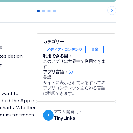
0
1
2
3
カテゴリー
te
メディア・コンテンツ
音楽
e’s design
利用できる国：
このアプリは世界中で利用できま
up
す。
アプリ言語：
英語
サイトに表示されているすべての
アプリコンテンツをあらゆる言語
o want to
に翻訳できます。
 embed the Apple
c charts. Whether
アプリ開発元：
 or music trends
T
TinyLinks