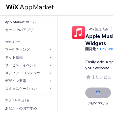
App Market ホーム
Wix 認定済み
セール中のアプリ
Apple Mus
カテゴリー
Widgets
開発元：
TinyLin
マーケティング
ネット販売
広告
Easily add App
モバイル
サービス・イベント
ストア用アプリ
your website
アクセス解析
発送・配達
メディア・コンテンツ
ホテル
まだレビュ
SNS
販売ボタン
イベント
デザイン要素
ギャラリー
SEO
オンラインコース
レストラン
音楽
マップ・ナビ
コミュニケーション 
エンゲージメント
オンデマンド印刷
不動産
ポッドキャスト
プライバシー・セキュリティ
フォーム
リスティング広告
会計
アプリを見つける
ブッキング
写真
時計
ブログ
月額$1.99から
メール
クーポン・特典
あなたへのおすすめ
動画
ページテンプレート
投票