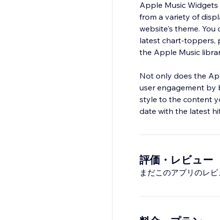
Apple Music Widgets 
from a variety of disp
website's theme. You c
latest chart-toppers, 
the Apple Music librar
Not only does the App
user engagement by br
style to the content y
date with the latest h
評価・レビュー
まだこのアプリのレビ