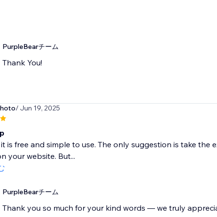
PurpleBearチーム
Thank You!
photo
/ Jun 19, 2025
pp
t it is free and simple to use. The only suggestion is take the 
n your website. But...
む
PurpleBearチーム
Thank you so much for your kind words — we truly apprecia