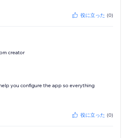
役に立った
(0)
rom creator
 help you configure the app so everything
役に立った
(0)