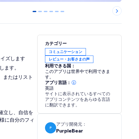
0
1
2
3
4
5
カテゴリー
コミュニケーション
マイズします
レビュー・お客さまの声
利用できる国：
します。
このアプリは世界中で利用できま
、またはリスト
す。
アプリ言語：
英語
サイトに表示されているすべての
アプリコンテンツをあらゆる言語
に翻訳できます。
確立し、自信を
客様に自分のフィ
アプリ開発元：
P
PurpleBear