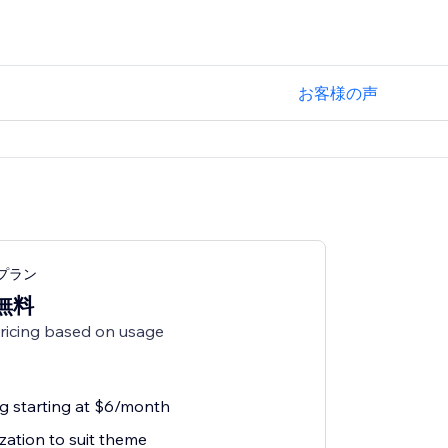
お客様の声
ngプラン
無料
pricing based on usage
ng starting at $6/month
zation to suit theme