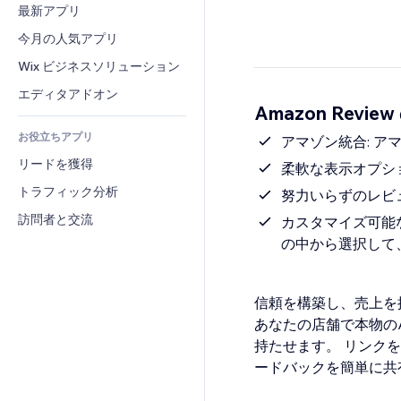
コンバージョン
倉庫管理ソリューション
最新アプリ
PDF
画像効果
チャット
ドロップシッピング
ファイル共有
今月の人気アプリ
ボタン・メニュー
コメント
プラン・定期購入
ニュース
バナー・バッジ
Wix ビジネスソリューション
電話
クラウドファンディング
コンテンツサービス
電卓
コミュニティィ
エディタアドオン
食品・飲料
Amazon Revie
テキスト効果
検索
レビュー・お客さまの声
お役立ちアプリ
天気
アマゾン統合: 
CRM
リードを獲得
チャート・テーブル
柔軟な表示オプシ
トラフィック分析
努力いらずのレビ
訪問者と交流
カスタマイズ可能
の中から選択して
信頼を構築し、売上を
あなたの店舗で本物の
持たせます。 リンク
ードバックを簡単に共