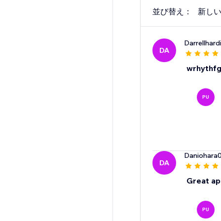
並び替え：
新し
Darrellhar
DA
wrhythfg
PU
Daniohara
DA
Great ap
PU