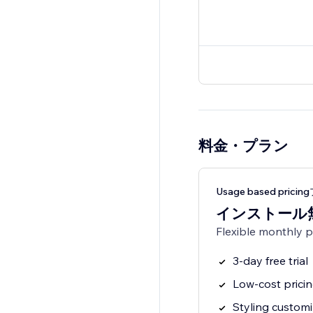
料金・プラン
Usage based prici
インストール
Flexible monthly 
3-day free trial
Low-cost prici
Styling customi