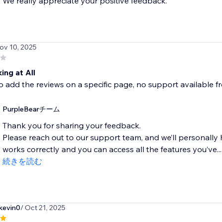
We really appreciate your positive feedback.
ov 10, 2025
ing at All
 add the reviews on a specific page, no support available f
PurpleBearチーム
Thank you for sharing your feedback.
Please reach out to our support team, and we’ll personally
works correctly and you can access all the features you’ve...
続きを読む
kevin0
/ Oct 21, 2025