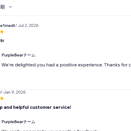
い順
die1medt
/ Jul 2, 2026
tr
PurpleBearチーム
We're delighted you had a positive experience. Thanks for 
0
/ Jan 9, 2026
p and helpful customer service!
PurpleBearチーム