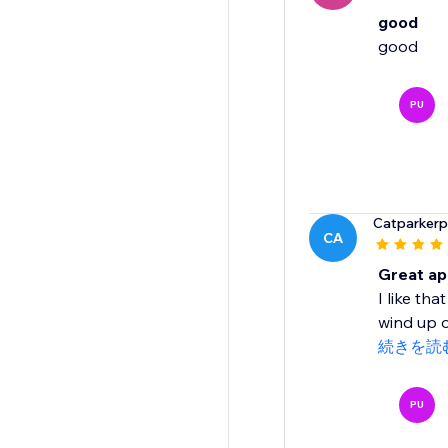
good
good
PU
Catparker
CA
Great a
I like tha
wind up o
続きを読
PU