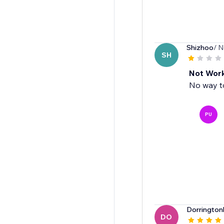
Shizhoo
/ N
SH
Not Work
No way to
PU
Dorrington
DO