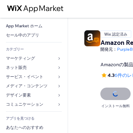
App Market ホーム
Wix 認定済み
セール中のアプリ
Amazon Re
開発元：
PurpleB
カテゴリー
マーケティング
Amazonの
ネット販売
広告
4.3
6件のレ
モバイル
サービス・イベント
ストア用アプリ
アクセス解析
発送・配達
メディア・コンテンツ
ホテル
SNS
販売ボタン
イベント
デザイン要素
ギャラリー
SEO
オンラインコース
レストラン
音楽
マップ・ナビ
コミュニケーション 
インストール無料
エンゲージメント
オンデマンド印刷
不動産
ポッドキャスト
プライバシー・セキュリティ
フォーム
リスティング広告
会計
アプリを見つける
ブッキング
写真
時計
ブログ
メール
クーポン・特典
あなたへのおすすめ
動画
ページテンプレート
投票